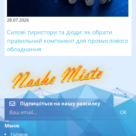
28.07.2026
Силові тиристори та діоди: як обрати
правильний компонент для промислового
обладнання
Підпишіться на нашу розсилку
OK
Меню
Головна