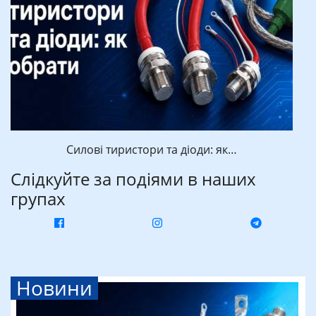
Силові тиристори та діоди: як…
Слідкуйте за подіями в наших
групах
Новини