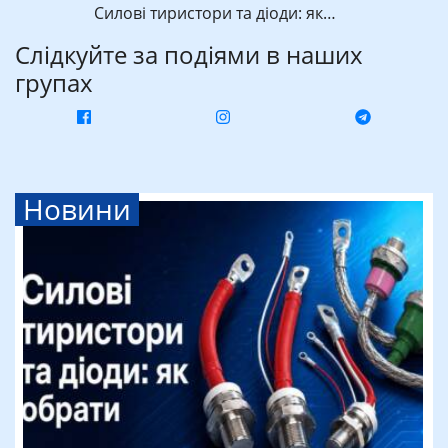
Силові тиристори та діоди: як…
Слідкуйте за подіями в наших
групах
Новини