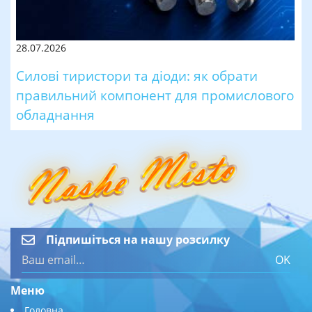
28.07.2026
Силові тиристори та діоди: як обрати
правильний компонент для промислового
обладнання
Підпишіться на нашу розсилку
OK
Меню
Головна