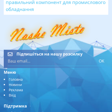
правильний компонент для промислового
обладнання
Підпишіться на нашу розсилку
OK
Меню
Головна
Новини
Реклама
Вхід
Підтримка