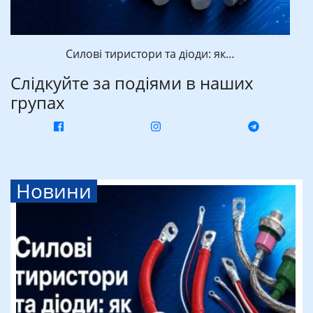
Силові тиристори та діоди: як…
Слідкуйте за подіями в наших
групах
Новини