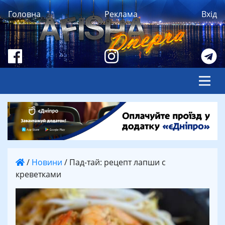
Головна
Реклама
Вхід
/
Новини
/
Пад-тай: рецепт лапши с
креветками