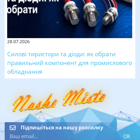
28.07.2026
Силові тиристори та діоди: як обрати
правильний компонент для промислового
обладнання
Підпишіться на нашу розсилку
OK