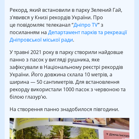
Рекорд, який встановили в парку Зелений Гай,
з’явився у Книзі рекордів України. Про
це повідомляє телеканал “
Дніпро TV
” з
посиланням на
Департамент парків та рекреації
Дніпровської міської ради
.
У травні 2021 року в парку створили найдовше
панно з пасок у вигляді рушника, яке
зафіксували в Національному реєстрі рекордів
України. Його довжина склала 10 метрів, а
ширина — 50 сантиметрів. Для встановлення
рекорду використали 1000 пасок з червоною та
білою глазур’ю.
На створення панно знадобилося півгодини.