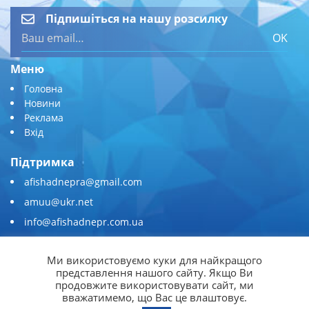
Підпишіться на нашу розсилку
OK
Меню
Головна
Новини
Реклама
Вхід
Підтримка
afishadnepra@gmail.com
amuu@ukr.net
info@afishadnepr.com.ua
+380 (67) 567-45-51
Ми використовуємо куки для найкращого
Приєднуйтесь
представлення нашого сайту. Якщо Ви
продовжите використовувати сайт, ми
вважатимемо, що Вас це влаштовує.