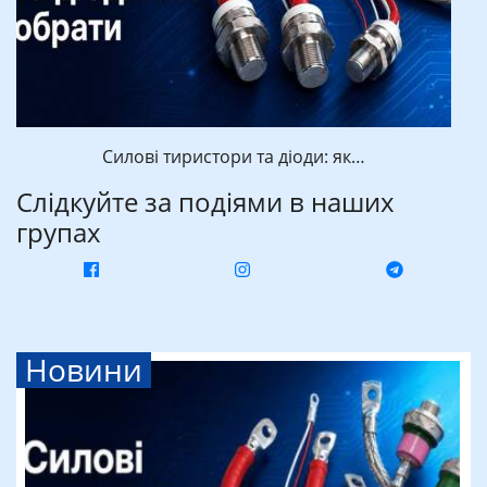
Силові тиристори та діоди: як…
Слідкуйте за подіями в наших
групах
Новини