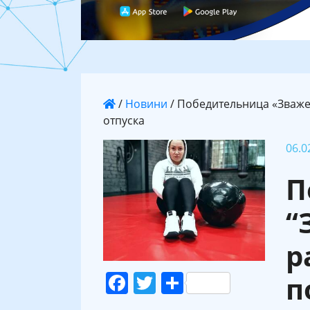
/
Новини
/
Победительница «Зважені
отпуска
06.0
П
“
р
Facebook
Twitter
Поділитися
п