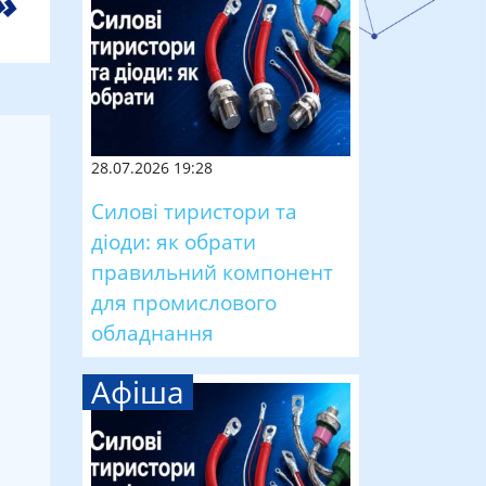
28.07.2026 19:28
Силові тиристори та
діоди: як обрати
правильний компонент
для промислового
обладнання
Афіша