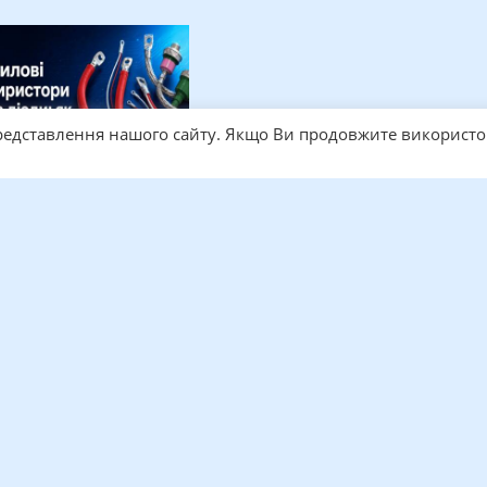
едставлення нашого сайту. Якщо Ви продовжите використо
Силові тиристори та
діоди: як…
их групах