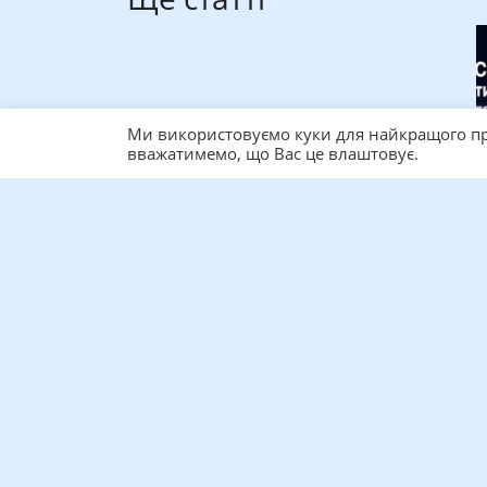
Ми використовуємо куки для найкращого пр
вважатимемо, що Вас це влаштовує.
Слідкуйте за подіями в наш