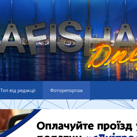
Топ від редакції
Фоторепортаж