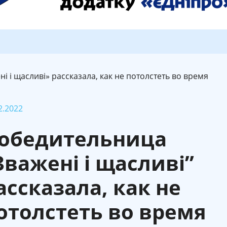
 і щасливі» рассказала, как не потолстеть во время
2.2022
обедительница
Зважені і щасливі”
ассказала, как не
отолстеть во время