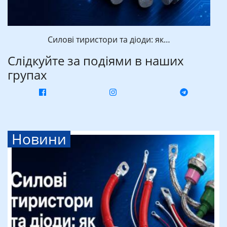
Силові тиристори та діоди: як…
Слідкуйте за подіями в наших
групах
Новини