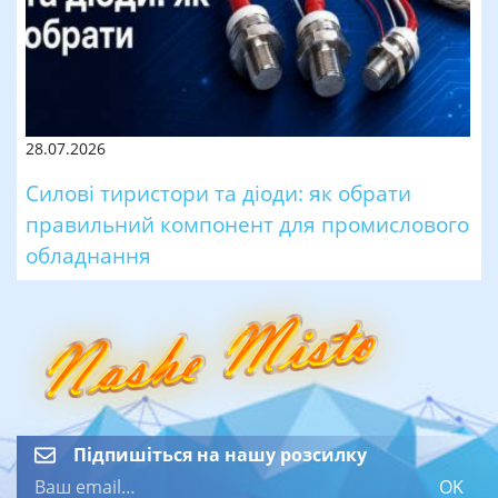
28.07.2026
Силові тиристори та діоди: як обрати
правильний компонент для промислового
обладнання
Підпишіться на нашу розсилку
OK