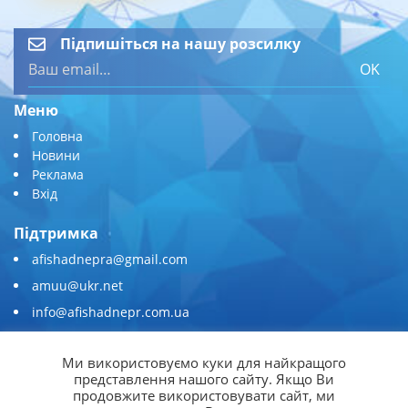
Підпишіться на нашу розсилку
OK
Меню
Головна
Новини
Реклама
Вхід
Підтримка
afishadnepra@gmail.com
amuu@ukr.net
info@afishadnepr.com.ua
+380 (67) 567-45-51
Ми використовуємо куки для найкращого
Приєднуйтесь
представлення нашого сайту. Якщо Ви
продовжите використовувати сайт, ми