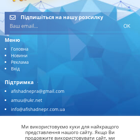
Підпишіться на нашу розсилку
OK
Меню
Головна
Новини
Реклама
Вхід
Підтримка
afishadnepra@gmail.com
amuu@ukr.net
info@afishadnepr.com.ua
+380 (67) 567-45-51
Ми використовуємо куки для найкращого
Приєднуйтесь
представлення нашого сайту. Якщо Ви
продовжите використовувати сайт, ми