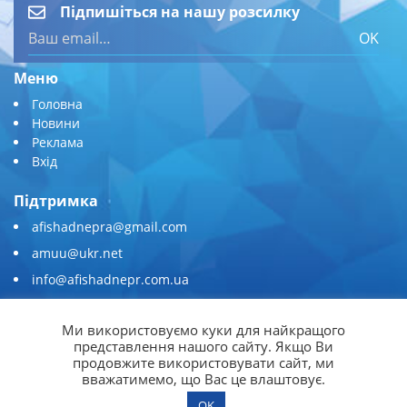
Підпишіться на нашу розсилку
OK
Меню
Головна
Новини
Реклама
Вхід
Підтримка
afishadnepra@gmail.com
amuu@ukr.net
info@afishadnepr.com.ua
+380 (67) 567-45-51
Ми використовуємо куки для найкращого
Приєднуйтесь
представлення нашого сайту. Якщо Ви
продовжите використовувати сайт, ми
вважатимемо, що Вас це влаштовує.
OK