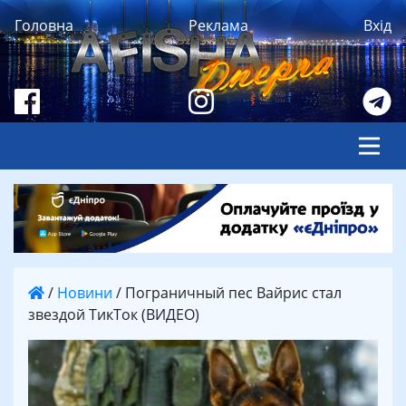
Головна
Реклама
Вхід
/
Новини
/
Пограничный пес Вайрис стал
звездой ТикТок (ВИДЕО)