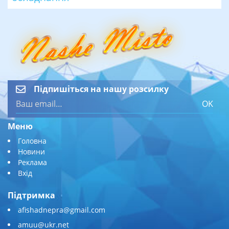
Підпишіться на нашу розсилку
OK
Меню
Головна
Новини
Реклама
Вхід
Підтримка
afishadnepra@gmail.com
amuu@ukr.net