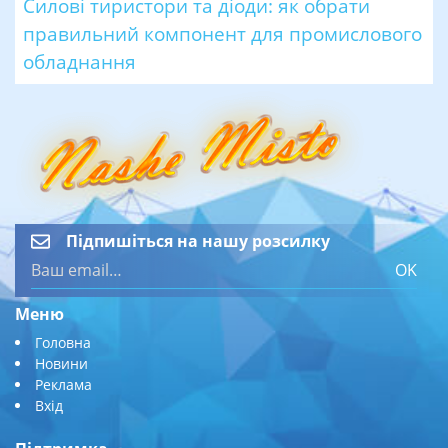
Силові тиристори та діоди: як обрати
правильний компонент для промислового
обладнання
Підпишіться на нашу розсилку
OK
Меню
Головна
Новини
Реклама
Вхід