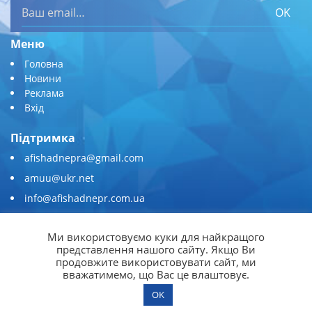
OK
Меню
Головна
Новини
Реклама
Вхід
Підтримка
afishadnepra@gmail.com
amuu@ukr.net
info@afishadnepr.com.ua
+380 (67) 567-45-51
Ми використовуємо куки для найкращого
Приєднуйтесь
представлення нашого сайту. Якщо Ви
продовжите використовувати сайт, ми
вважатимемо, що Вас це влаштовує.
OK
© 2026
Афіша Дніпра