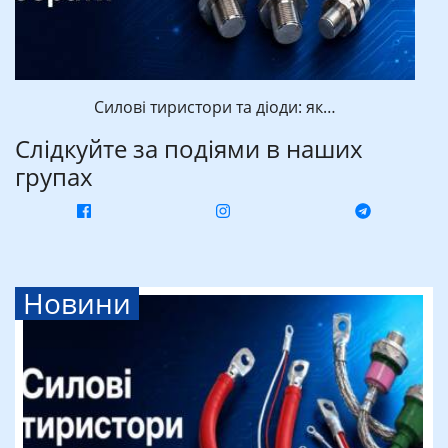
Силові тиристори та діоди: як…
Слідкуйте за подіями в наших
групах
Новини