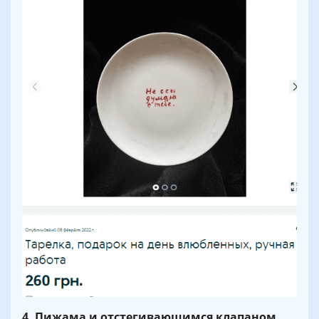
4. Пижама и отстегивающимся клапаном.