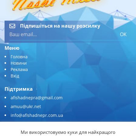
Підпишіться на нашу розсилку
OK
Меню
Головна
Новини
Реклама
Вхід
Підтримка
afishadnepra@gmail.com
amuu@ukr.net
info@afishadnepr.com.ua
+380 (67) 567-45-51
Ми використовуємо куки для найкращого