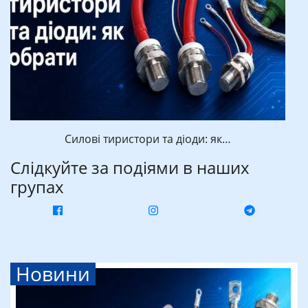
Силові тиристори та діоди: як…
Слідкуйте за подіями в наших
групах
Новини