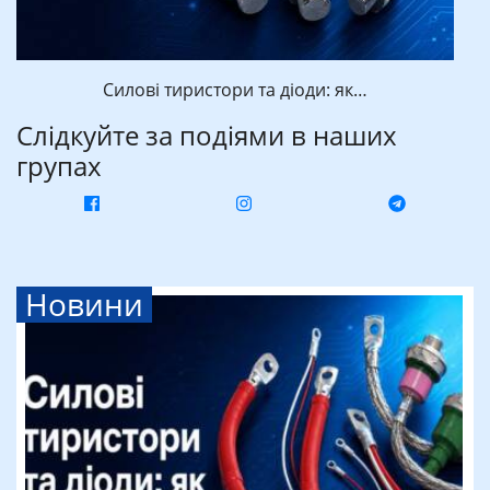
Силові тиристори та діоди: як…
Слідкуйте за подіями в наших
групах
Новини