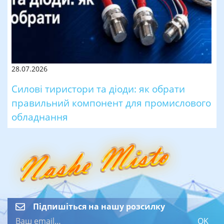
28.07.2026
Силові тиристори та діоди: як обрати
правильний компонент для промислового
обладнання
Підпишіться на нашу розсилку
OK