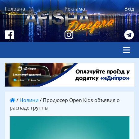
Головна
Реклама
Вхід
/
Новини
/
Продюсер Open Kids объявил о
распаде группы