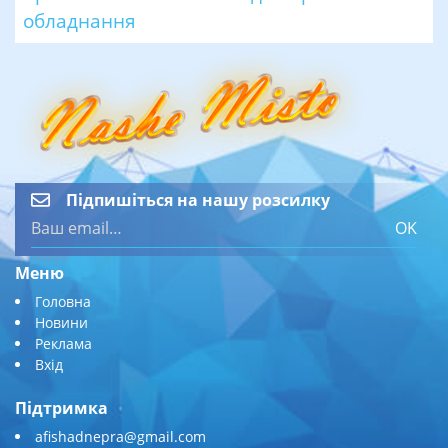
обладнання
Підпишіться на нашу розсилку
OK
Меню
Головна
Новини
Реклама
Вхід
Підтримка
afishadnepra@gmail.com