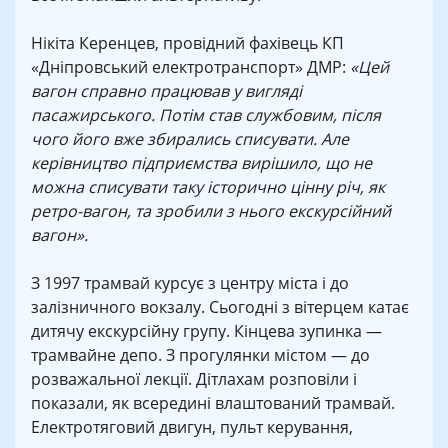
Нікіта Керенцев, провідний фахівець КП
«Дніпровський електротранспорт» ДМР:
«Цей
вагон справно працював у вигляді
пасажирського. Потім став службовим, після
чого його вже збирались списувати. Але
керівництво підприємства вирішило, що не
можна списувати таку історично цінну річ, як
ретро-вагон, та зробили з нього екскурсійний
вагон».
З 1997 трамвай курсує з центру міста і до
залізничного вокзалу. Сьогодні з вітерцем катає
дитячу екскурсійну групу. Кінцева зупинка —
трамвайне депо. З прогулянки містом — до
розважальної лекції. Дітлахам розповіли і
показали, як всередині влаштований трамвай.
Електротяговий двигун, пульт керування,