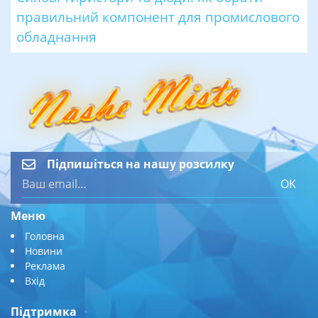
правильний компонент для промислового
обладнання
Підпишіться на нашу розсилку
OK
Меню
Головна
Новини
Реклама
Вхід
Підтримка