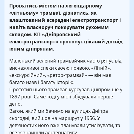
Проїхатись містом на легендарному
«літньому» трамваї, дізнатись, як
влаштований всередені електротранспорт і
навіть власноруч покерувати рухомим
складом. КП «Дніпровський
електротранспорт» пропонує цікавий досвід
юним дніпрянам.
Маленький зелений трамвайчик часто рятує від
виснажливої спеки своєю появою. «Літній»,
«екскурсійний», «ретро-трамвай» — він має
багато назв і багату історію.
Прототип цього трамвая курсував Дніпром ще у
1897 році. Саме тоді у місті збудували перше
депо.
Вагон, який ми бачимо на вулицях Дніпра
сьогодні, вийшов на маршрут у 1956. У
дев’яностих його вже планували утилізувати, та
все ж знайшли альтернативу.