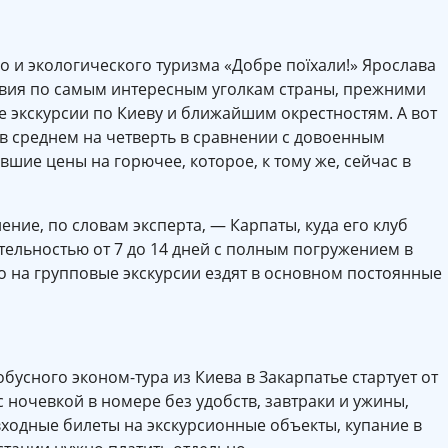
о и экологического туризма «Добре поїхали!» Ярослава
твия по самым интересным уголкам страны, прежними
е экскурсии по Киеву и ближайшим окрестностям. А вот
 в среднем на четверть в сравнении с довоенным
шие цены на горючее, которое, к тому же, сейчас в
ние, по словам эксперта, — Карпаты, куда его клуб
тельностью от 7 до 14 дней с полным погружением в
то на групповые экскурсии ездят в основном постоянные
бусного эконом-тура из Киева в Закарпатье стартует от
д с ночевкой в номере без удобств, завтраки и ужины,
входные билеты на экскурсионные объекты, купание в