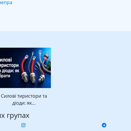
непра
Силові тиристори та
діоди: як…
их групах