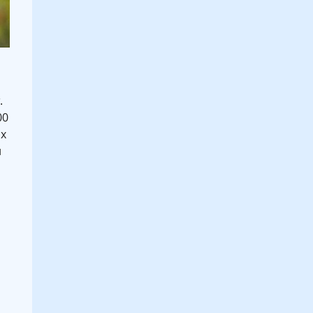
.
00
их
н