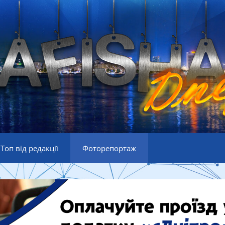
Топ від редакції
Фоторепортаж