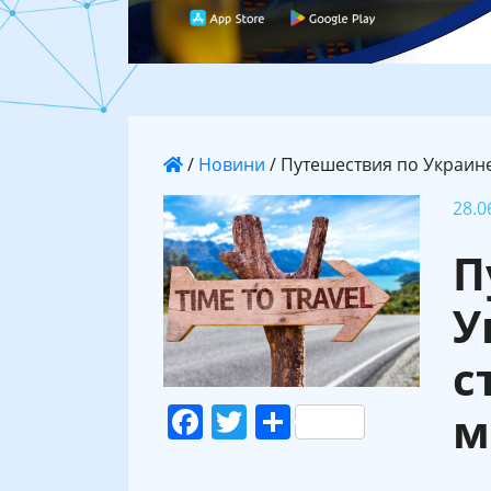
/
Новини
/
Путешествия по Украине
28.0
П
У
с
Facebook
Twitter
Поділитися
м