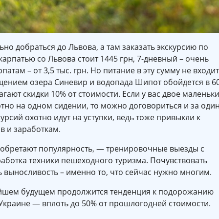
но добраться до Львова, а там заказать экскурсию по
карпатью со Львова стоит 1445 грн, 7-дневный – очень
ам – от 3,5 тыс. грн. Но питание в эту сумму не входит
ещением озера Синевир и водопада Шипот обойдется в 6
лагают скидки 10% от стоимости. Если у вас двое маленьк
ортно на одном сидении, то можно договориться и за оди
урсий охотно идут на уступки, ведь тоже привыкли к
в и заработкам.
иобретают популярность, — тренировочные выезды с
работка техники пешеходного туризма. Почувствовать
 выносливость – именно то, что сейчас нужно многим.
айшем будущем продолжится тенденция к подорожанию
 Украине — вплоть до 50% от прошлогодней стоимости.