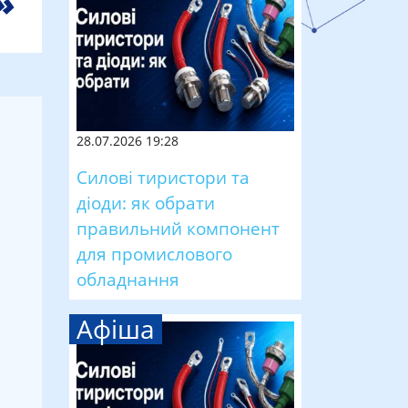
28.07.2026 19:28
Силові тиристори та
діоди: як обрати
правильний компонент
для промислового
обладнання
Афіша