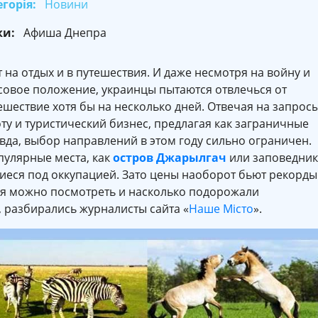
горія:
Новини
ки:
Афиша Днепра
т на отдых и в путешествия. И даже несмотря на войну и
совое положение, украинцы пытаются отвлечься от
ешествие хотя бы на несколько дней. Отвечая на запрос
у и туристический бизнес, предлагая как заграничные
авда, выбор направлений в этом году сильно ограничен.
пулярные места, как
остров Джарылгач
или заповедник
иеся под оккупацией. Зато цены наоборот бьют рекорды
дня можно посмотреть и насколько подорожали
 разбирались журналисты сайта «
Наше Місто
».