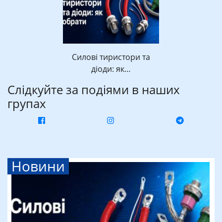
Силові тиристори та
діоди: як…
Слідкуйте за подіями в наших
групах
Новини