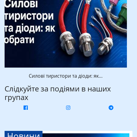
Силові тиристори та діоди: як…
Слідкуйте за подіями в наших
групах
Новини