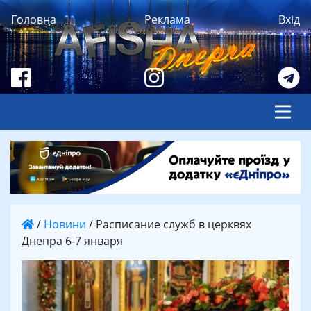
Головна
Реклама
Вхід
/
Новини
/
Расписание служб в церквях
Днепра 6-7 января