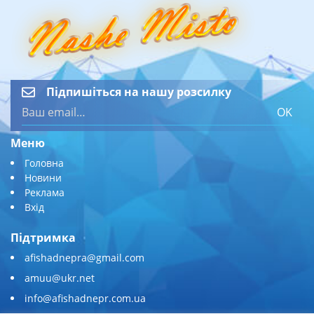
Підпишіться на нашу розсилку
OK
Меню
Головна
Новини
Реклама
Вхід
Підтримка
afishadnepra@gmail.com
amuu@ukr.net
info@afishadnepr.com.ua