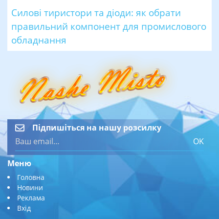
Силові тиристори та діоди: як обрати
правильний компонент для промислового
обладнання
Підпишіться на нашу розсилку
OK
Меню
Головна
Новини
Реклама
Вхід