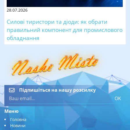
28.07.2026
Силові тиристори та діоди: як обрати
правильний компонент для промислового
обладнання
Підпишіться на нашу розсилку
OK
Меню
Головна
Новини