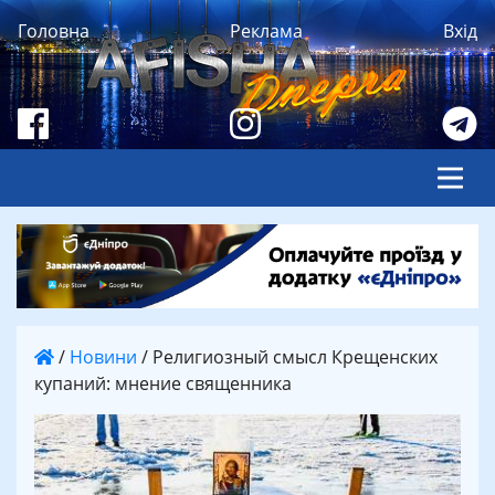
Головна
Реклама
Вхід
/
Новини
/
Религиозный смысл Крещенских
купаний: мнение священника