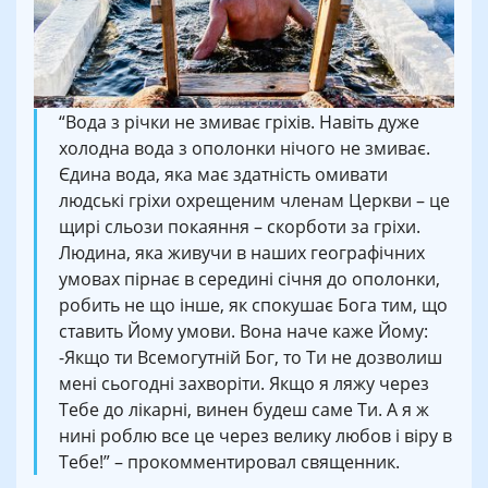
“Вода з річки не змиває гріхів. Навіть дуже
холодна вода з ополонки нічого не змиває.
Єдина вода, яка має здатність омивати
людські гріхи охрещеним членам Церкви – це
щирі сльози покаяння – скорботи за гріхи.
Людина, яка живучи в наших географічних
умовах пірнає в середині січня до ополонки,
робить не що інше, як спокушає Бога тим, що
ставить Йому умови. Вона наче каже Йому:
-Якщо ти Всемогутній Бог, то Ти не дозволиш
мені сьогодні захворіти. Якщо я ляжу через
Тебе до лікарні, винен будеш саме Ти. А я ж
нині роблю все це через велику любов і віру в
Тебе!” – прокомментировал священник.