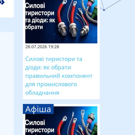
28.07.2026 19:28
Силові тиристори та
діоди: як обрати
правильний компонент
для промислового
обладнання
Афіша