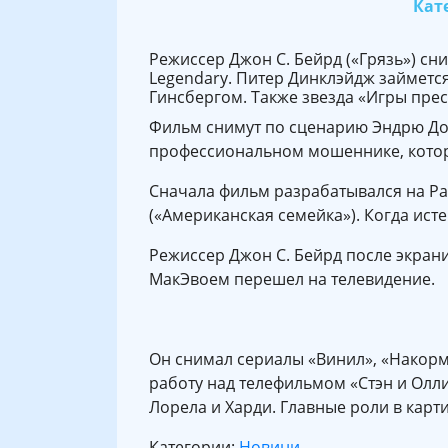
Кате
Режиссер Джон С. Бейрд («Грязь») сн
Legendary. Питер Динклэйдж займетс
Гинсбергом. Также звезда «Игры прес
Фильм снимут по сценарию Эндрю Дод
профессиональном мошеннике, котор
Сначала фильм разрабатывался на Pa
(«Американская семейка»). Когда исте
Режиссер Джон С. Бейрд после экра
МакЭвоем перешел на телевидение.
Он снимал сериалы «Винил», «Накорм
работу над телефильмом «Стэн и Олл
Лорела и Харди. Главные роли в карт
Категории:
Новини