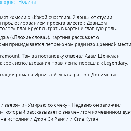
горія:
Новини
имет комедию «Какой счастливый день» от студии
я продюсированием проекта вместе с Дэвидом
толов» планирует сыграть в картине главную роль.
жа («Плохие слова»). Картина расскажет о
ый прикидывается лепреконом ради изощренной мести
ramount. Там за постановку отвечал Адам Шенкман
к срок использования прав, лента перешла к Legendary.
низации романа Ирвина Уэлша «Грязь» с Джеймсом
и зверя» и «Умираю со смеху». Недавно он закончил
и», который рассказывает о знаменитом комедийном дуэ
ине исполнили Джон Си Райли и Стив Куган.