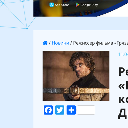
/
Новини
/
Режиссер фильма «Гряз
11.0
Р
«
к
Facebook
Twitter
Поділитися
Д