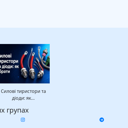
Силові тиристори та
діоди: як…
их групах