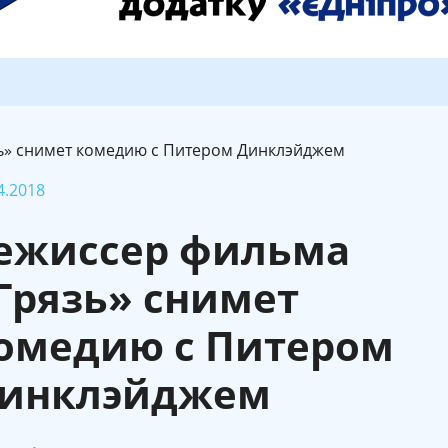
ь» снимет комедию с Питером Динклэйджем
4.2018
ежиссер фильма
Грязь» снимет
омедию с Питером
инклэйджем