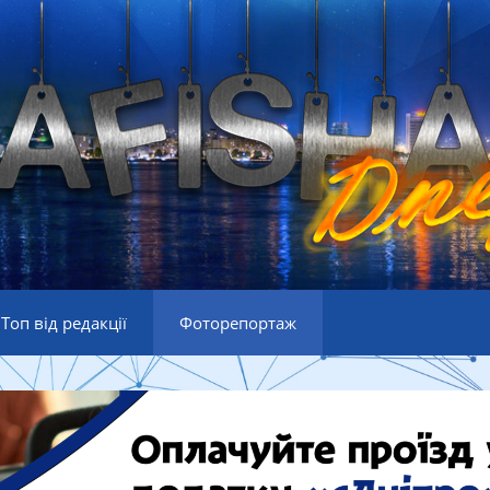
Топ від редакції
Фоторепортаж