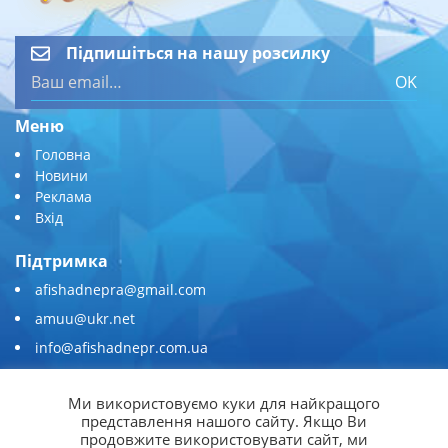
Підпишіться на нашу розсилку
OK
Меню
Головна
Новини
Реклама
Вхід
Підтримка
afishadnepra@gmail.com
amuu@ukr.net
info@afishadnepr.com.ua
+380 (67) 567-45-51
Ми використовуємо куки для найкращого
Приєднуйтесь
представлення нашого сайту. Якщо Ви
продовжите використовувати сайт, ми