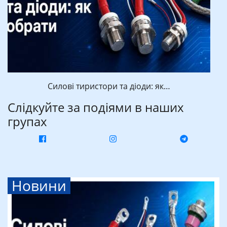
Силові тиристори та діоди: як…
Слідкуйте за подіями в наших
групах
Новини