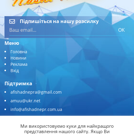
Підпишіться на нашу розсилку
OK
Меню
Головна
Новини
Реклама
Вхід
Підтримка
afishadnepra@gmail.com
amuu@ukr.net
info@afishadnepr.com.ua
+380 (67) 567-45-51
Ми використовуємо куки для найкращого
Приєднуйтесь
представлення нашого сайту. Якщо Ви