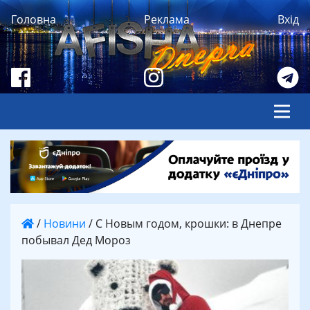
Головна
Реклама
Вхід
/
Новини
/
С Новым годом, крошки: в Днепре
побывал Дед Мороз