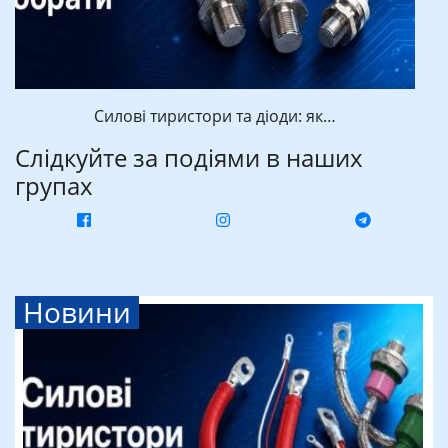
Силові тиристори та діоди: як…
Слідкуйте за подіями в наших
групах
Новини