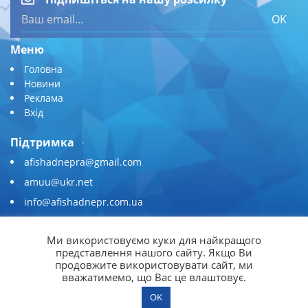
OK
Меню
Головна
Новини
Реклама
Вхід
Підтримка
afishadnepra@gmail.com
amuu@ukr.net
info@afishadnepr.com.ua
+380 (67) 567-45-51
Ми використовуємо куки для найкращого
Приєднуйтесь
представлення нашого сайту. Якщо Ви
продовжите використовувати сайт, ми
вважатимемо, що Вас це влаштовує.
OK
© 2026
Афіша Дніпра