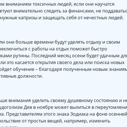
ным вниманием токсичных людей, если они научатся
етуют внимательно следить за финансами, не поддавать
нужные капризы и защищать себя от нечестных людей.
сли они больше времени будут уделять отдыху и своим
еключиться с работы на отдых поможет быстро
никами рутины. Последний месяц осени будет удачным дл
и это касается открытия своего дела или поиска новых
пойдет обучение – благодаря полученным новым знания
ктивные должности.
ьше внимания уделить своему душевному состоянию и н
удоголизм Дев в ноябре может вылиться в переутомлен
а. Представителям этого знака Зодиака на фоне осенне
ольствие от простых вещей, например, изменить