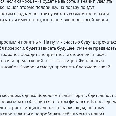
я, если самооценка будет на высоте, а значит, уделить
уже нашел вторую половинку, на пользу пойдут
ноким сердцам не стоит упускать возможности найти
казаться именно тот, кто станет любовью всей жизни.
простым и понятным. На пути к счастью будут встречатьс
себя Козероги, будет зависеть будущее. Умение предвидет
т заранее обходить неприятности стороной, а также
тов или предложений от незнакомцев. Финансовая
 в ноябре Козероги смогут преуспеть благодаря своей
месяцем, однако Водолеям нельзя терять бдительность
остям может обернуться оттоком финансов. В последне
ль сыграет эмоциональная составляющая, поэтому
 свои таланты и попробовать себя в чем-то новом.