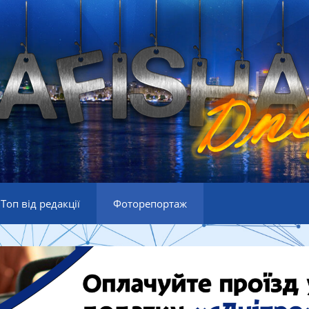
Топ від редакції
Фоторепортаж