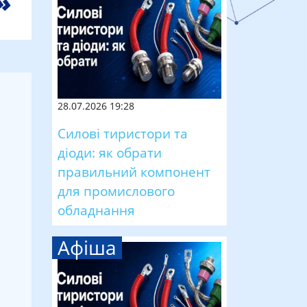
28.07.2026 19:28
Силові тиристори та
діоди: як обрати
правильний компонент
для промислового
обладнання
Афіша