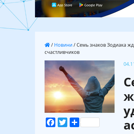
/
Новини
/
Семь знаков Зодиака жд
счастливчиков
04.1
С
ж
у
Facebook
Twitter
Поділитися
а