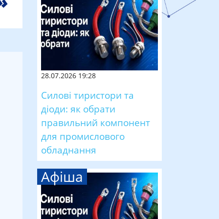
28.07.2026 19:28
Силові тиристори та
діоди: як обрати
правильний компонент
для промислового
обладнання
Афіша