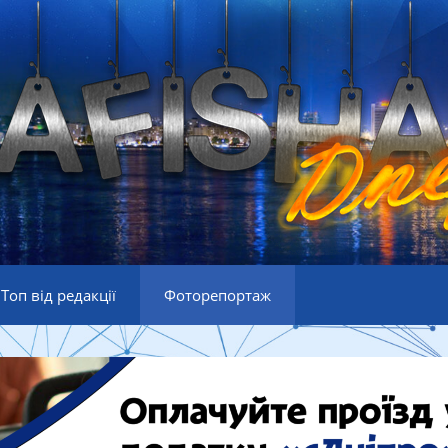
Топ від редакції
Фоторепортаж