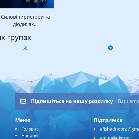
Силові тиристори та
діоди: як…
их групах
Підпишіться на нашу розсилку
Меню
Підтримка
Головна
afishadnepra@gma
Новини
amuu@ukr.net