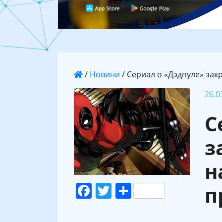
/
Новини
/
Сериал о «Дэдпуле» зак
26.0
С
з
н
Facebook
Twitter
Поділитися
п