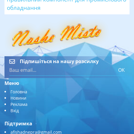
обладнання
Підпишіться на нашу розсилку
OK
Меню
Головна
Новини
Реклама
Вхід
Підтримка
afishadnepra@gmail.com