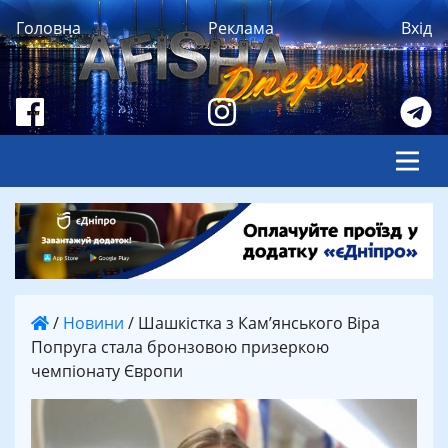
Головна
Реклама
Вхід
/
Новини
/
Шашкістка з Кам’янського Віра
Попруга стала бронзовою призеркою
чемпіонату Європи