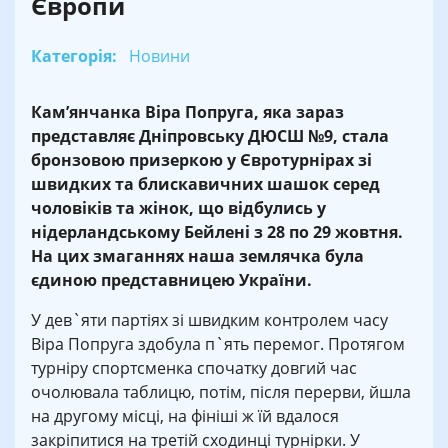
Європи
Категорія:
Новини
Кам’янчанка Віра Попруга, яка зараз
представляє Дніпровську ДЮСШ №9, стала
бронзовою призеркою у Євротурнірах зі
швидких та блискавичних шашок серед
чоловіків та жінок, що відбулись у
нідерландському Бейлені з 28 по 29 жовтня.
На цих змаганнях наша землячка була
єдиною представницею України.
У дев`яти партіях зі швидким контролем часу
Віра Попруга здобула п`ять перемог. Протягом
турніру спортсменка спочатку довгий час
очолювала таблицю, потім, після перерви, йшла
на другому місці, на фініші ж їй вдалося
закріпитися на третій сходинці турнірки. У