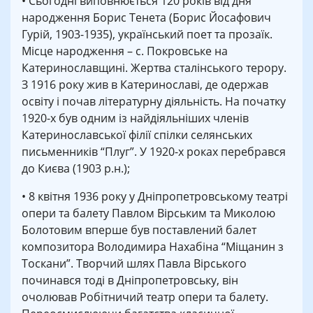
• Сьогодні виповнюється 120 років від дня
народження Борис Тенета (Борис Йосафович
Гурій, 1903-1935), український поет та прозаїк.
Місце народження – с. Покровське на
Катеринославщині. Жертва сталінського терору.
З 1916 року жив в Катеринославі, де одержав
освіту і почав літературну діяльність. На початку
1920-х був одним із найдіяльніших членів
Катеринославської філії спілки селянських
письменників “Плуг”. У 1920-х роках перебрався
до Києва (1903 р.н.);
• 8 квітня 1936 року у Дніпропетровському театрі
опери та балету Павлом Вірським та Миколою
Болотовим вперше був поставлений балет
композитора Володимира Нахабіна “Міщанин з
Тоскани”. Творчий шлях Павла Вірського
починався тоді в Дніпропетровську, він
очолював Робітничий театр опери та балету.