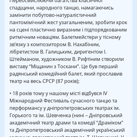
Переосмислюючи багатства класичної
спадщини, народного танцю, намагаючись
замінити побутово-натуралістичний
пантомімічний жест узагальненим, зробити крок
на сцені пластично виразним і підпорядкованим
ритмічним новаціям. Балетмейстери у тісному
зв’язку з композитором В. Нахабіним,
лібретистом В. Галицьким, диригентом І.
Штейманом, художником В. Рифтіним створили
виставу “Міщанин з Тоскани”. Це був перший
радянський комедійний балет, який прославив
театр на весь СРСР (87 років);
• 18 років тому у нашому місті відбувся ІV
Міжнародний Фестиваль сучасного танцю та
перформансу у дніпропетровських театрах ім.
Горького та ім. Шевченка (нині – Дніпровський
академічний театр драми та комедії “Драміком”
та Дніпропетровський академічний український