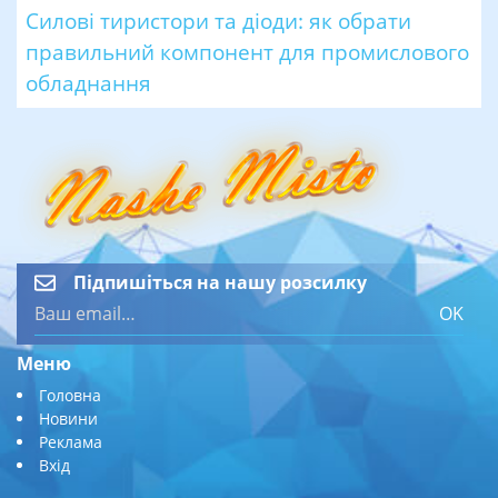
Силові тиристори та діоди: як обрати
правильний компонент для промислового
обладнання
Підпишіться на нашу розсилку
OK
Меню
Головна
Новини
Реклама
Вхід