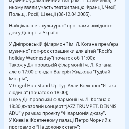
музично-драматичний театр ім. Т. Шевченка). У
ньому взяли участь театри танцю Франції, Чехії,
Польщі, Росії, Швеції (08-12.04.2005).
Найцікавіше з культурної програми вихідного
дня у Дніпрі та Україні:
У Дніпровській філармонії ім. Л. Когана прем’єра
музичної поп-рок страшилки для дітей “Rock’s
holiday Wednesday”(початок об 11:00);
Також у Дніпровській філармонії ім. Л. Когана,
але о 17:00 стендап Валерія Жидкова “Гудбай
Імпєрія”;
У Gogol Hub Stand Up Тур Алли Волкової “Я така
людина” (початок о 18:00);
І ще у Дніпровській філармонії ім. Л. Когана о
18:30 джазовий концерт “JAZZ TRUMPET. DENNIS
ADU” у рамках проєкту “Філармонія джазу”.
У Києві в Жовтневому палаці Петро Чорний з
програмою “На долонях степу”;