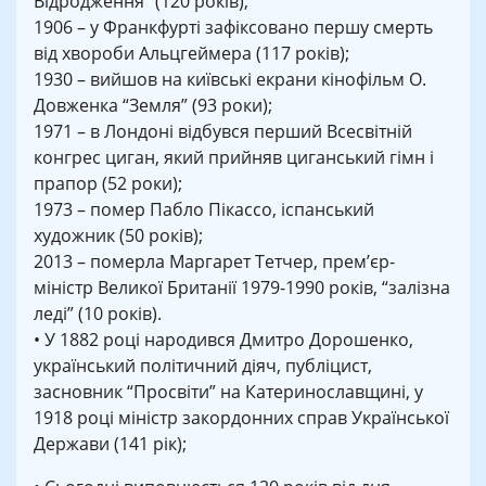
Відродження” (120 років);
1906 – у Франкфурті зафіксовано першу смерть
від хвороби Альцгеймера (117 років);
1930 – вийшов на київські екрани кінофільм О.
Довженка “Земля” (93 роки);
1971 – в Лондоні відбувся перший Всесвітній
конгрес циган, який прийняв циганський гімн і
прапор (52 роки);
1973 – помер Пабло Пікассо, іспанський
художник (50 років);
2013 – померла Маргарет Тетчер, прем’єр-
міністр Великої Британії 1979-1990 років, “залізна
леді” (10 років).
• У 1882 році народився Дмитро Дорошенко,
український політичний діяч, публіцист,
засновник “Просвіти” на Катеринославщині, у
1918 році міністр закордонних справ Української
Держави (141 рік);