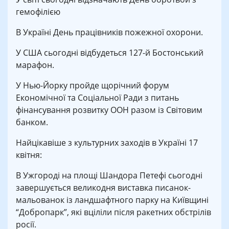
гемофілією
В Україні День працівників пожежної охорони.
У США сьогодні відбудеться 127-й Бостонський
марафон.
У Нью-Йорку пройде щорічний форум
Економічної та Соціальної Ради з питань
фінансування розвитку ООН разом із Світовим
банком.
Найцікавіше з культурних заходів в Україні 17
квітня:
В Ужгороді на площі Шандора Петефі сьогодні
завершується великодня виставка писанок-
мальованок із ландшафтного парку на Київщині
“Добропарк”, які вціліли після ракетних обстрілів
росії.