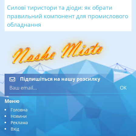
Силові тиристори та діоди: як обрати
правильний компонент для промислового
обладнання
Підпишіться на нашу розсилку
OK
Меню
Головна
Новини
Реклама
Вхід