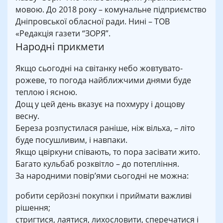
мовою. До 2018 року – комунальне підприємство
Дніпровської обласної ради. Нині – ТОВ
«Редакція газети “ЗОРЯ”.
Народні прикмети
Якщо сьогодні на світанку небо жовтувато-
рожеве, то погода найближчими днями буде
теплою і ясною.
Дощ у цей день вказує на похмуру і дощову
весну.
Береза розпустилася раніше, ніж вільха, – літо
буде посушливим, і навпаки.
Якщо цвіркуни співають, то пора засівати жито.
Багато кульбаб розквітло – до потепління.
За народними повір’ями сьогодні не можна:
робити серйозні покупки і приймати важливі
рішення;
стригтися, лаятися, лихословити, сперечатися і