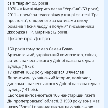
світі тварин” (55 років);
1970 – у Києві відкрито палац “Україна” (53 роки);
2011 – прем’єра телесеріалу у жанрі фентезі “Гра
престолів”, створеного за мотивами циклу
романів “Пісня льоду й полум’я” письменника
Джорджа Р. Р. Мартіна (12 років).
Цікаве про Дніпро
150 років тому помер Семен Гулак-
Артемовський, український композитор, співак,
артист, на честь якого у Дніпрі названа одна з
вулиць (1873);
17 квітня 1882 року народився В’ячеслав
Липинський, український історик, політолог,
дипломат, на честь якого у Дніпрі названа одна з
вулиць (141 рік);
Сьогодні виповнюється 106 найстарішій газеті
Дніпропетровської області. З 1930 року вона має
назву “Зоря” і починає виходити українською