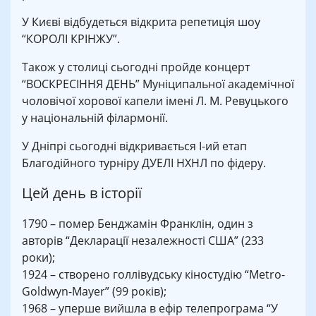
У Києві відбудеться відкрита репетиція шоу
“КОРОЛІ КРІНЖУ”.
Також у столиці сьогодні пройде концерт
“ВОСКРЕСІННЯ ДЕНЬ” Муніципальної академічної
чоловічої хорової капели імені Л. М. Ревуцького
у національній філармонії.
У Дніпрі сьогодні відкривається I-ий етап
Благодійного турніру ДУЕЛІ НХНЛ по фідеру.
Цей день в історії
1790 – помер Бенджамін Франклін, один з
авторів “Декларації незалежності США” (233
роки);
1924 – створено голлівудську кіностудію “Metro-
Goldwyn-Mayer” (99 років);
1968 – уперше вийшла в ефір телепрограма “У