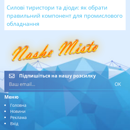
Силові тиристори та діоди: як обрати
правильний компонент для промислового
обладнання
Підпишіться на нашу розсилку
OK
Меню
Головна
Новини
Реклама
Вхід