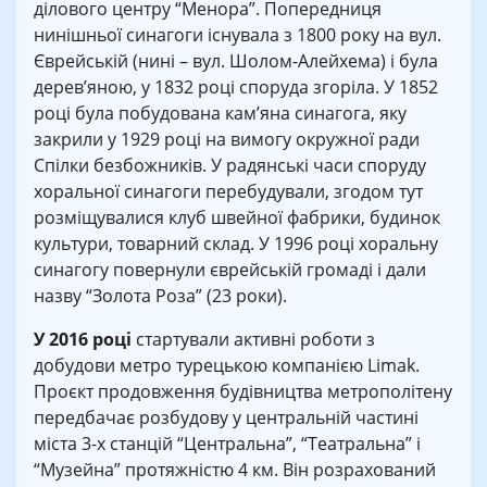
ділового центру “Менора”. Попередниця
нинішньої синагоги існувала з 1800 року на вул.
Єврейській (нині – вул. Шолом-Алейхема) і була
дерев’яною, у 1832 році споруда згоріла. У 1852
році була побудована кам’яна синагога, яку
закрили у 1929 році на вимогу окружної ради
Спілки безбожників. У радянські часи споруду
хоральної синагоги перебудували, згодом тут
розміщувалися клуб швейної фабрики, будинок
культури, товарний склад. У 1996 році хоральну
синагогу повернули єврейській громаді і дали
назву “Золота Роза” (23 роки).
У 2016 році
стартували активні роботи з
добудови метро турецькою компанією Limak.
Проєкт продовження будівництва метрополітену
передбачає розбудову у центральній частині
міста 3-х станцій “Центральна”, “Театральна” і
“Музейна” протяжністю 4 км. Він розрахований