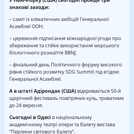
У Нью-Йорку (США) сьогодні
пройде три
знакові заходи:
– саміт із кліматичних амбіцій Генеральної
Асамблеї ООН;
– церемонія підписання міжнародної угоди про
збереження та стійке використання морського
біологічного розмаїття BBNJ;
– фінальний день Політичного форуму високого
рівня стійкого розвитку SDG Summit під егідою
Генеральної Асамблеї.
А в штаті Адірондак (США)
відкривається 50-й
щорічний фестиваль повітряних куль, триватиме
до 24 вересня.
Сьогодні в Одесі
в національному
академічному театрі опери та балету вистава
“Перлини світового балету”.