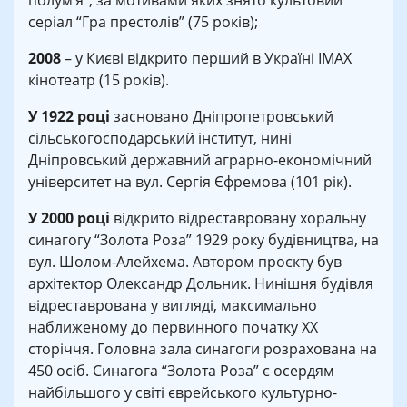
полум’я”, за мотивами яких знято культовий
серіал “Гра престолів” (75 років);
2008
– у Києві відкрито перший в Україні IMAX
кінотеатр (15 років).
У 1922 році
засновано Дніпропетровський
сільськогосподарський інститут, нині
Дніпровський державний аграрно-економічний
університет на вул. Сергія Єфремова (101 рік).
У 2000 році
відкрито відреставровану хоральну
синагогу “Золота Роза” 1929 року будівництва, на
вул. Шолом-Алейхема. Автором проєкту був
архітектор Олександр Дольник. Нинішня будівля
відреставрована у вигляді, максимально
наближеному до первинного початку ХХ
сторіччя. Головна зала синагоги розрахована на
450 осіб. Синагога “Золота Роза” є осердям
найбільшого у світі єврейського культурно-