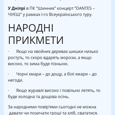
У Дніпрі
в ПК “Шинник” концерт “DANTES –
ЧУЄШ” у рамках І-го Всеукраїнського туру.
НАРОДНІ
ПРИКМЕТИ
· Якщо на хвойних деревах шишки низько
ростуть, то скоро вдарять морози, а якщо
високо, то зима буде пізньою.
· Чорні хмари – до дощу, а білі хмари – до
негоди.
· Якщо журавлі високо і повільно летять, то
буде холодна та дощова осінь.
За народними повір’ями сьогодні не можна
давати чи позичати гроші та хліб, свататися.