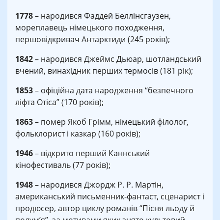
1778
– народився Фаддей Беллінсгаузен,
мореплавець німецького походження,
першовідкривач Антарктиди (245 років);
1842
– народився Джеймс Дьюар, шотландський
вчений, винахідник перших термосів (181 рік);
1853
– офіційна дата народження “безпечного
ліфта Отіса” (170 років);
1863
– помер Якоб Грімм, німецький філолог,
фольклорист і казкар (160 років);
1946
– відкрито перший Каннський
кінофестиваль (77 років);
1948
– народився Джордж Р. Р. Мартін,
американський письменник-фантаст, сценарист і
продюсер, автор циклу романів “Пісня льоду й