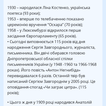
1930 – народилася Ліна Костенко, українська
поетеса (93 роки);
1953 – вперше по телебаченню показано
церемонію вручення “Оскара” (70 років);
1958 – у Люксембурзі відкрилося перше
засідання Європарламенту (65 років).
• Сьогодні виповнюється 115 років від дня
народження Сергія Завгороднього, журналіста,
письменника. Він двічі обирався головою
Дніпропетровської обласної спілки
письменників України (у 1948 -1960 та 1966-1968
роках). Його повість «Антон Негнибіда»
перевидавалася 6 разів. Останній твір був
написаний Сергієм Завгороднім у 2005 році. Це
оповідання-спогад «Чи заграє цитра». (115
років);
• Цього ж дня у 1909 році народився Анатолій