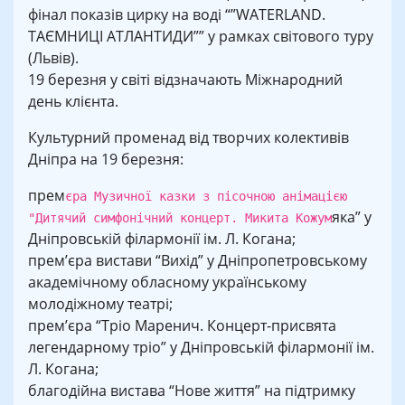
фінал показів цирку на воді “”WATERLAND.
ТАЄМНИЦІ АТЛАНТИДИ”” у рамках світового туру
(Львів).
19 березня у світі відзначають Міжнародний
день клієнта.
Культурний променад від творчих колективів
Дніпра на 19 березня:
прем
єра Музичної казки з пісочною анімацією
яка” у
"Дитячий симфонічний концерт. Микита Кожум
Дніпровській філармонії ім. Л. Когана;
прем’єра вистави “Вихід” у Дніпропетровському
академічному обласному українському
молодіжному театрі;
прем’єра “Тріо Маренич. Концерт-присвята
легендарному тріо” у Дніпровській філармонії ім.
Л. Когана;
благодійна вистава “Нове життя” на підтримку