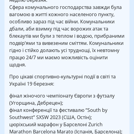
неділю березня.
Сфера комунального господарства завжди була
вагомою в житті кожного населеного пункту,
особливо зараз під час війни. Комунальники
дбали, аби взимку під час ворожих атак та
блекаутів ми були з теплом і водою, прибраними
подвір’ями та вивезеним сміттям. Комунальники
гідно і стійко долають усі труднощі, їх невтомну
працю 24/7 ми маємо можливість оцінити
щодня.
Про цікаві спортивно-культурні події в світі та
Україні 19 березня:
фінал жіночого чемпіонату Європи з футзалу
(Угорщина, Дебрецен);
фінал конференції та фестивалю “South by
Southwest” SXSW 2023 (США, Остін);
цюріхський марафон у Барселоні Zurich
Marathon Barcelona Marato (Іспанія, Барселона);