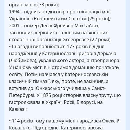
організацію (73 роки);
1994 – підписано договір про співпрацю між
Україною і Європейським Союзом (29 років);
2001 – помер Девід Фрейзер МакТаґарт,
засновник, керівник і головний натхненник
екологічної організації Greenpeace (22 роки).
• Сьогодні виповнюється 177 років від дня
народження у Катеринославі Григорія Деркача
(Любимова), українського актора, антрепренера.
У нашому місті він отримав домашню початкову
освіту. Потім навчався у Катеринославській
класичній гімназії, яку, проте, не закінчив, а
вступив до Юнкерського училища у Санкт-
Петербурзі. У 1875 році створив власну трупу, що
гастролювала в Україні, Росії, Білорусі, на
Кавказі;
• 114 років тому нашому місті народився Олексій
Коваль (с. Підгородне, Катеринославська