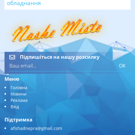
обладнання
Підпишіться на нашу розсилку
OK
Меню
Головна
Новини
Реклама
Вхід
Підтримка
afishadnepra@gmail.com