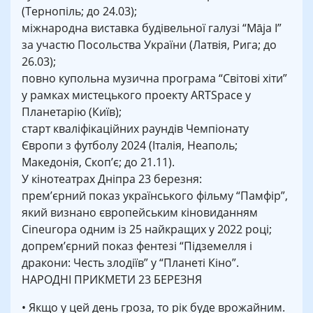
(Тернопіль; до 24.03);
міжнародна виставка будівельної галузі “Māja I”
за участю Посольства України (Латвія, Рига; до
26.03);
повно купольна музична програма “Світові хіти”
у рамках мистецького проекту ARTSpace у
Планетарію (Київ);
старт кваліфікаційних раундів Чемпіонату
Європи з футболу 2024 (Італія, Неаполь;
Македонія, Скоп’є; до 21.11).
У кінотеатрах Дніпра 23 березня:
прем’єрний показ українського фільму “Памфір”,
який визнано європейським кіновиданням
Cineuropa одним із 25 найкращих у 2022 році;
допрем’єрний показ фентезі “Підземелля і
дракони: Честь злодіїв” у “Планеті Кіно”.
НАРОДНІ ПРИКМЕТИ 23 БЕРЕЗНЯ
• Якщо у цей день гроза, то рік буде врожайним.