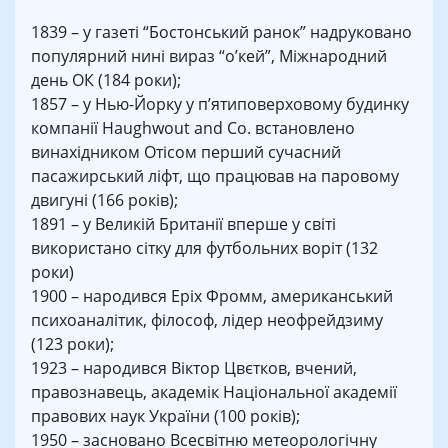
1839 – у газеті “Бостонський ранок” надруковано
популярний нині вираз “о’кей”, Міжнародний
день ОК (184 роки);
1857 – у Нью-Йорку у п’ятиповерховому будинку
компанії Haughwout and Co. встановлено
винахідником Отісом перший сучасний
пасажирський ліфт, що працював на паровому
двигуні (166 років);
1891 – у Великій Британії вперше у світі
використано сітку для футбольних воріт (132
роки)
1900 – народився Еріх Фромм, американський
психоаналітик, філософ, лідер неофрейдзиму
(123 роки);
1923 – народився Віктор Цвєтков, вчений,
правознавець, академік Національної академії
правових наук України (100 років);
1950 – засновано Всесвітню метеорологічну