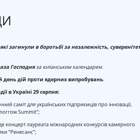
ДИ
які загинули в боротьбі за незалежність, суверенітет
аза Господня
за юліанським календарем
.
 день дій проти ядерних випробувань
.
дії в Україні 29 серпня:
чний саміт для українських підприємців про інновації,
omorrow Summit”;
де концерт лауреата міжнародних конкурсів камерного
ики “Ренесанс”;