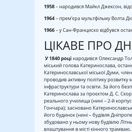
1958
– народився Майкл Джексон, відом
1964
– прем’єра мультфільму Волта Діс
1966
– у Сан-Франциско відбувся останн
ЦІКАВЕ ПРО Д
У 1840 році
народився Олександр Толст
міський голова Катеринослава
,
останн
Катеринославської міської Думи, член
проводив активну політику розвитку міс
інфраструктури та освіти. За його бе
Катеринослава за проєктом Д. С. Ско
реального училища (нині – 2-й корпус
Гончара); засновано Катеринославськ
його будинок (нині – будівля Дніпроп
збудовано у ньому нову будівлю Літн
влаштування в місті кінного трамваю.