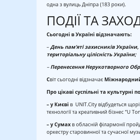
одна з вулиць Дніпра (183 роки).
ПОДІЇ ТА ЗАХО
Сьогодні в Україні відзначають:
–
День пам’яті захисників України, 
територіальну цілісність України;
–
Перенесення Нерукотворного Обр
С
віт сьогодні відзначає
Міжнародний
Про цікаві суспільні та культурні по
– у Києві
в UNIT.City відбудеться щорі
технології та креативний бізнес “U T
– у Сумах
в обласній філармонії прой
оркестру старовинної та сучасної муз