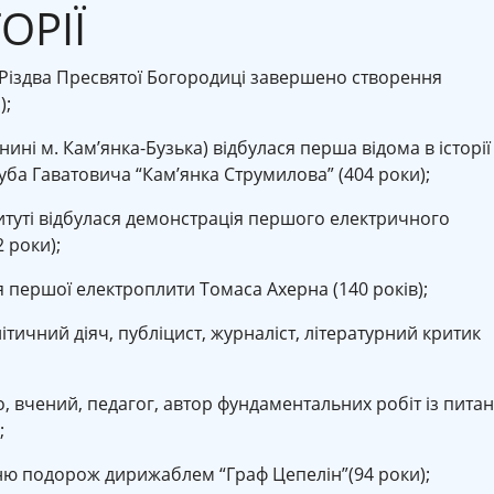
ОРІЇ
Різдва Пресвятої Богородиці завершено створення
);
нині м. Кам’янка-Бузька) відбулася перша відома в історії
уба Гаватовича “Кам’янка Струмилова” (404 роки);
титуті відбулася демонстрація першого електричного
 роки);
я першої електроплити Томаса Ахерна (140 років);
тичний діяч, публіцист, журналіст, літературний критик
 вчений, педагог, автор фундаментальних робіт із пита
;
ню подорож дирижаблем “Граф Цепелін”(94 роки);