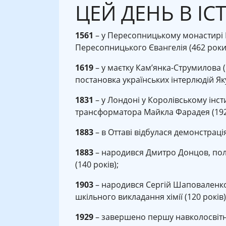
ЦЕЙ ДЕНЬ В ІСТ
1561
– у Пересопницькому монастирі 
Пересопницького Євангелія (462 роки
1619
– у маєтку Кам’янка-Струмилова (
постановка українських інтерлюдій Як
1831
– у Лондоні у Королівському інс
трансформатора Майкла Фарадея (192
1883
– в Оттаві відбулася демонстраці
1883
– народився Дмитро Донцов, полі
(140 років);
1903
– народився Сергій Шаповаленко,
шкільного викладання хімії (120 років)
1929
– завершено першу навколосвіт