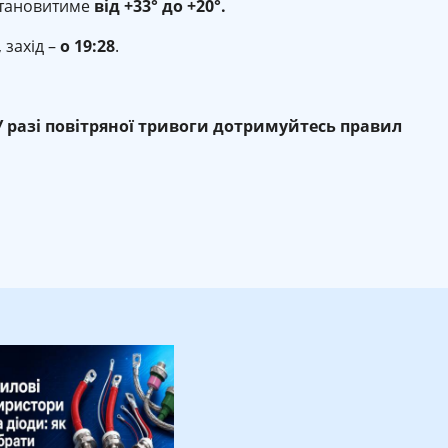
тановитиме
від +33° до +20°.
, захід –
о 19:28
.
 У разі повітряної тривоги дотримуйтесь правил