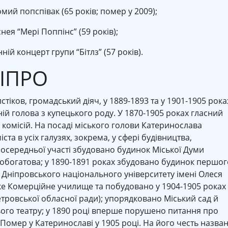
ий попспівак (65 років; помер у 2009);
нея “Мері Поппінс” (59 років);
ій концерт групи “Бітлз” (57 років).
НІПРО
іков, громадський діяч, у 1889-1893 та у 1901-1905 рока
ій голова з купецького роду. У 1870-1905 роках гласний
 комісій. На посаді міського голови Катеринослава
та в усіх галузях, зокрема, у сфері будівництва,
зпосередньої участі збудовано будинок Міської Думи
робогатова; у 1890-1891 роках збудовано будинок першог
 Дніпровського національного університету імені Олеся
е Комерційне училище та побудовано у 1904-1905 роках
етровської обласної ради); упорядковано Міський сад й
ього театру; у 1890 році вперше порушено питання про
 Помер у Катеринославі у 1905 році. На його честь назва