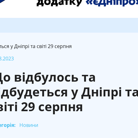
ься у Дніпрі та світі 29 серпня
8.2023
о відбулось та
ідбудеться у Дніпрі т
віті 29 серпня
горія:
Новини