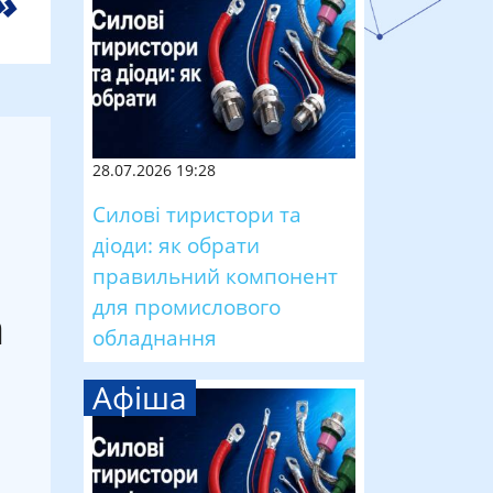
28.07.2026 19:28
Силові тиристори та
діоди: як обрати
правильний компонент
для промислового
а
обладнання
Афіша