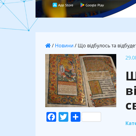
/
Новини
/
Що відбулось та відбудет
29.0
Щ
в
с
Facebook
Twitter
Поділитися
Кате