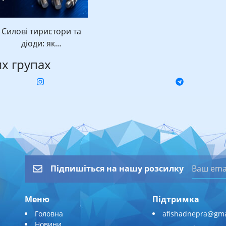
Силові тиристори та
діоди: як…
их групах
Підпишіться на нашу розсилку
Меню
Підтримка
Головна
afishadnepra@gma
Новини