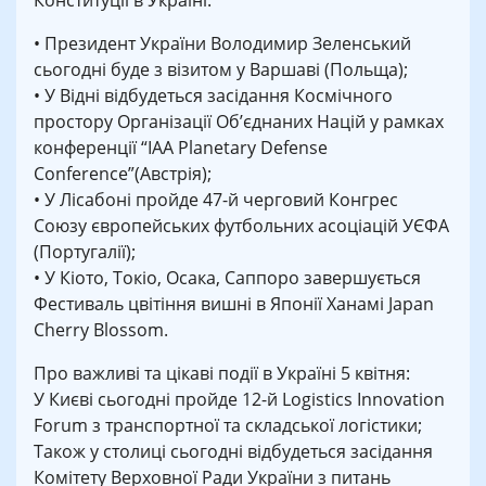
Конституції в Україні.
• Президент України Володимир Зеленський
сьогодні буде з візитом у Варшаві (Польща);
• У Відні відбудеться засідання Космічного
простору Організації Об’єднаних Націй у рамках
конференції “IAA Planetary Defense
Conference”(Австрія);
• У Лісабоні пройде 47-й черговий Конгрес
Союзу європейських футбольних асоціацій УЄФА
(Португалії);
• У Кіото, Токіо, Осака, Саппоро завершується
Фестиваль цвітіння вишні в Японії Ханамі Japan
Cherry Blossom.
Про важливі та цікаві події в Україні 5 квітня:
У Києві сьогодні пройде 12-й Logistics Innovation
Forum з транспортної та складської логістики;
Також у столиці сьогодні відбудеться засідання
Комітету Верховної Ради України з питань