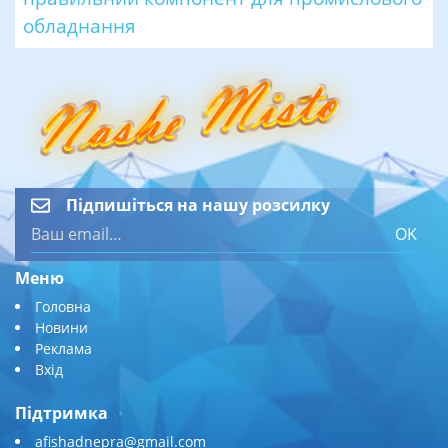
обладнання
Підпишіться на нашу розсилку
OK
Меню
Головна
Новини
Реклама
Вхід
Підтримка
afishadnepra@gmail.com