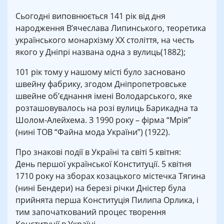
Сьогодні виповнюється 141 рік від дня
народження В’ячеслава Липинського, теоретика
українського монархізму XX століття, на честь
якого у Дніпрі названа одна з вулиць(1882);
101 рік тому у нашому місті було засновано
швейну фабрику, згодом Дніпропетровське
швейне об’єднання імені Володарського, яке
розташовувалось на розі вулиць Барикадна та
Шолом-Алейхема. З 1990 року – фірма “Мрія”
(нині ТОВ “Файна мода України”) (1922).
Про знакові події в Україні та світі 5 квітня:
День першої української Конституції. 5 квітня
1710 року на зборах козацького містечка Тягина
(нині Бендери) на березі річки Дністер була
прийнята перша Конституція Пилипа Орлика, і
тим започаткований процес творення