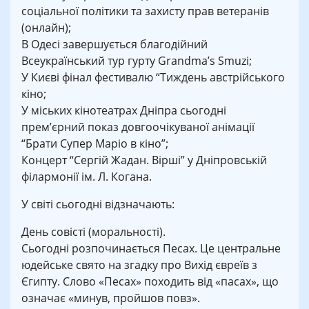
соціальної політики та захисту прав ветеранів
(онлайн);
В Одесі завершується благодійний
Всеукраїнський тур гурту Grandma’s Smuzi;
У Києві фінал фестивалю “Тиждень австрійського
кіно;
У міських кінотеатрах Дніпра сьогодні
прем’єрний показ довгоочікуваної анімації
“Брати Супер Маріо в кіно”;
Концерт “Сергій Жадан. Вірші” у Дніпровській
філармонії ім. Л. Когана.
У світі сьогодні відзначають:
День совісті (моральності).
Сьогодні розпочинається Песах. Це центральне
юдейське свято на згадку про Вихід євреїв з
Єгипту. Слово «Песах» походить від «пасах», що
означає «минув, пройшов повз».