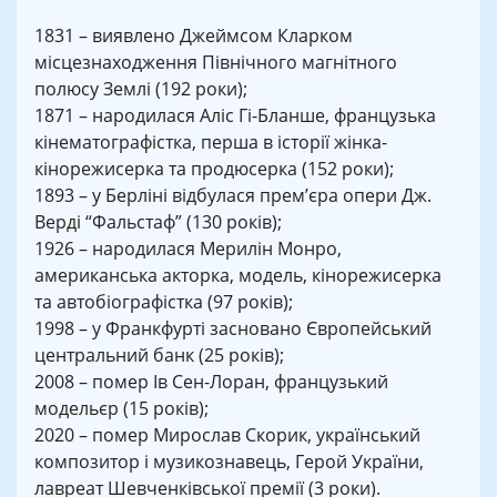
1831 – виявлено Джеймсом Кларком
місцезнаходження Північного магнітного
полюсу Землі (192 роки);
1871 – народилася Аліс Гі-Бланше, французька
кінематографістка, перша в історії жінка-
кінорежисерка та продюсерка (152 роки);
1893 – у Берліні відбулася прем’єра опери Дж.
Верді “Фальстаф” (130 років);
1926 – народилася Мерилін Монро,
американська акторка, модель, кінорежисерка
та автобіографістка (97 років);
1998 – у Франкфурті засновано Європейський
центральний банк (25 років);
2008 – помер Ів Сен-Лоран, французький
модельєр (15 років);
2020 – помер Мирослав Скорик, український
композитор і музикознавець, Герой України,
лавреат Шевченківської премії (3 роки).