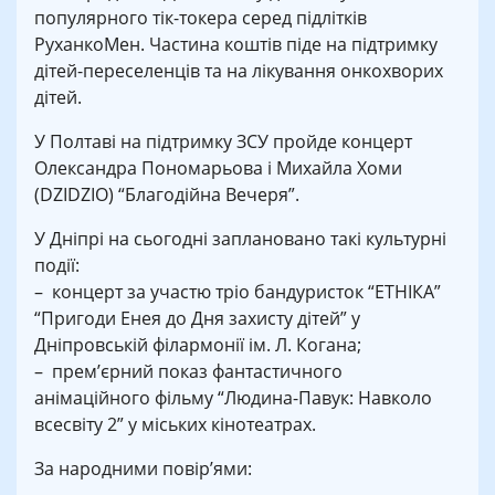
популярного тік-токера серед підлітків
РуханкоМен. Частина коштів піде на підтримку
дітей-переселенців та на лікування онкохворих
дітей.
У Полтаві на підтримку ЗСУ пройде концерт
Олександра Пономарьова і Михайла Хоми
(DZIDZIO) “Благодійна Вечеря”.
У Дніпрі на сьогодні заплановано такі культурні
події:
– концерт за участю тріо бандуристок “ЕТНІКА”
“Пригоди Енея до Дня захисту дітей” у
Дніпровській філармонії ім. Л. Когана;
– прем’єрний показ фантастичного
анімаційного фільму “Людина-Павук: Навколо
всесвіту 2” у міських кінотеатрах.
За народними повір’ями: