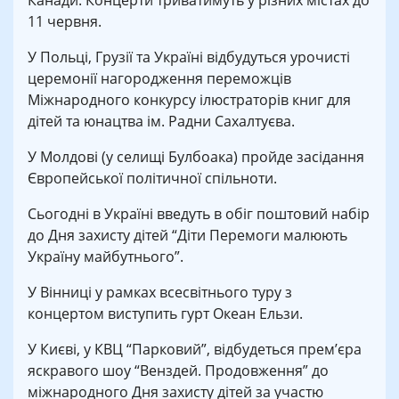
Канади. Концерти триватимуть у різних містах до
11 червня.
У Польці, Грузії та Україні відбудуться урочисті
церемонії нагородження переможців
Міжнародного конкурсу ілюстраторів книг для
дітей та юнацтва ім. Радни Сахалтуєва.
У Молдові (у селищі Булбоака) пройде засідання
Європейської політичної спільноти.
Сьогодні в Україні введуть в обіг поштовий набір
до Дня захисту дітей “Діти Перемоги малюють
Україну майбутнього”.
У Вінниці у рамках всесвітнього туру з
концертом виступить гурт Океан Ельзи.
У Києві, у КВЦ “Парковий”, відбудеться прем’єра
яскравого шоу “Венздей. Продовження” до
міжнародного Дня захисту дітей за участю