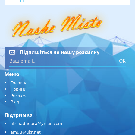
Підпишіться на нашу розсилку
OK
Меню
Головна
Новини
Реклама
Вхід
Підтримка
afishadnepra@gmail.com
amuu@ukr.net