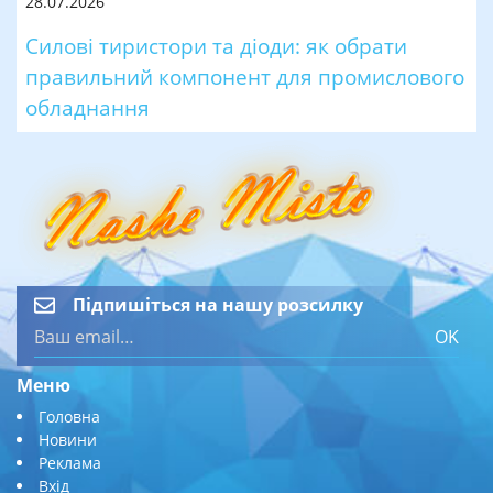
28.07.2026
Силові тиристори та діоди: як обрати
правильний компонент для промислового
обладнання
Підпишіться на нашу розсилку
OK
Меню
Головна
Новини
Реклама
Вхід