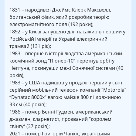
1831 – народився Джеймс Клерк Максвелл,
британський фізик, який розробив теорію
електромагнітного поля (192 роки);
1892 – у Києві запущено для пасажирів перший у
Російській імперії та Україні електричний
трамвай (131 рік);
1983 – вперше в історії людства американський
космічний зонд “Піонер-10” перетнув орбіту
Нептуна, покинувши межі Сонячної системи (40
років);
1983 – у США надійшов у продаж перший у світі
серійний мобільний телефон компанії “Motorola”
“Dynatac 8000x” вагою майже 800 г і довжиною
33 см (40 років);
1986 – помер Бенні Гудмен, американський
джазмен, кларнетист, прозваний “королем
свінгу” (37 років);
2021 – помер Григорій Чапкіс, український