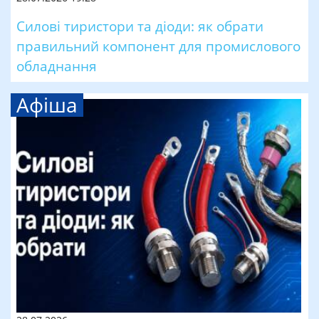
Силові тиристори та діоди: як обрати
правильний компонент для промислового
обладнання
Афіша