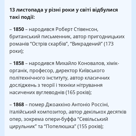
13 листопада у різні роки у світі відбулися
такі події:
–
1850
– народився Роберт Стівенсон,
британський письменник, автор пригодницьких
романів “Острів скарбів”, “Викрадений” (173
роки);
–
1858
– народився Михайло Коновалов, хімік-
органік, професор, директор Київського
політехнічного інституту, автор класичних
досліджень з теорії і техніки нітрування
насичених вуглеводнів (165 років);
–
1868
– помер Джоаккіно Антоніо Россіні,
італійський композитор, автор декількох десятків
опер, зокрема опери-буффа “Севільський
цирульник” та “Попелюшка” (155 років);