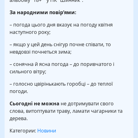
альбому “18+”” у ПК “Шинник”.
За народними повір’ями:
– погода цього дня вказує на погоду квітня
наступного року;
– якщо у цей день снігур почне співати, то
невдовзі почнеться зима;
– сонячна й ясна погода – до поривчатого і
сильного вітру;
– голосно цвірінькають горобці – до теплої
погоди.
Сьогодні не можна
не дотримувати свого
слова, витоптувати траву, ламати чагарники та
дерева.
Категории:
Новини