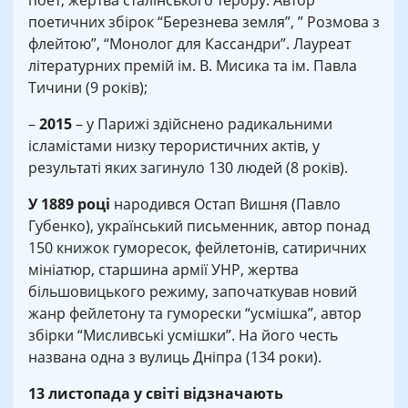
поет, жертва сталінського терору. Автор
поетичних збірок “Березнева земля”, ” Розмова з
флейтою”, “Монолог для Кассандри”. Лауреат
літературних премій ім. В. Мисика та ім. Павла
Тичини (9 років);
–
2015
– у Парижі здійснено радикальними
ісламістами низку терористичних актів, у
результаті яких загинуло 130 людей (8 років).
У 1889 році
народився Остап Вишня (Павло
Губенко), український письменник, автор понад
150 книжок гуморесок, фейлетонів, сатиричних
мініатюр, старшина армії УНР, жертва
більшовицького режиму, започаткував новий
жанр фейлетону та гуморески “усмішка”, автор
збірки “Мисливські усмішки”. На його честь
названа одна з вулиць Дніпра (134 роки).
13 листопада у світі відзначають