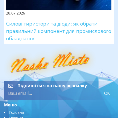
28.07.2026
Силові тиристори та діоди: як обрати
правильний компонент для промислового
обладнання
Підпишіться на нашу розсилку
OK
Меню
Головна
Новини