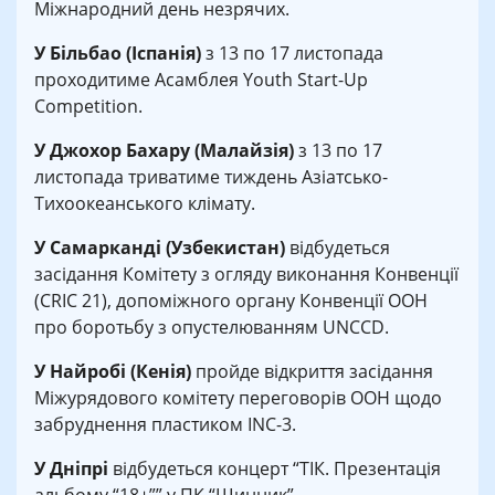
Міжнародний день незрячих.
У Більбао (Іспанія)
з 13 по 17 листопада
проходитиме Асамблея Youth Start-Up
Competition.
У Джохор Бахару (Малайзія)
з 13 по 17
листопада триватиме тиждень Азіатсько-
Тихоокеанського клімату.
У Самарканді (Узбекистан)
відбудеться
засідання Комітету з огляду виконання Конвенції
(CRIC 21), допоміжного органу Конвенції ООН
про боротьбу з опустелюванням UNCCD.
У Найробі (Кенія)
пройде відкриття засідання
Міжурядового комітету переговорів ООН щодо
забруднення пластиком INC-3.
У Дніпрі
відбудеться концерт “ТІК. Презентація