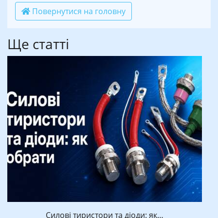
Повернутися на головну
Ще статті
Силові тиристори та діоди: як…