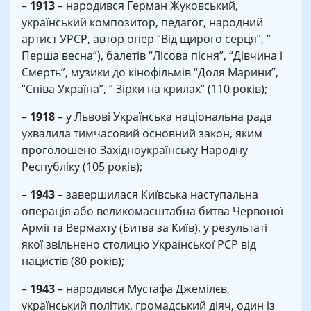
–
1913
– народився Герман Жуковський,
український композитор, педагог, народний
артист УРСР, автор опер “Від щирого серця”, ”
Перша весна”), балетів “Лісова пісня”, “Дівчина і
Смерть”, музики до кінофільмів “Доля Марини”,
“Співа Україна”, ” Зірки на крилах” (110 років);
–
1918
– у Львові Українська національна рада
ухвалила тимчасовий основний закон, яким
проголошено Західноукраїнську Народну
Республіку (105 років);
–
1943
– завершилася Київська наступальна
операція або великомасштабна битва Червоної
Армії та Вермахту (Битва за Київ), у результаті
якої звільнено столицю Української РСР від
нацистів (80 років);
–
1943
– народився Мустафа Джемілєв,
український політик, громадський діяч, один із