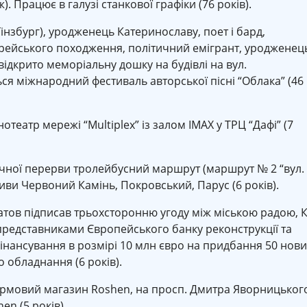
 Працює в галузі станкової графіки (76 років).
нзбург), уродженець Катеринославу, поет і бард,
врейського походження, політичний емігрант, уродженец
 відкрито меморіальну дошку на будівлі на вул.
ся міжнародний фестиваль авторської пісні “Облака” (46
нотеатр мережі “Multiplex” із залом IMAX у ТРЦ “Дафі” (7
ічної перерви тролейбусний маршрут (маршрут № 2 “вул.
сиви Червоний Камінь, Покровський, Парус (6 років).
атов підписав трьохсторонню угоду між міською радою, 
представниками Європейського банку реконструкції та
інансування в розмірі 10 млн євро на придбання 50 нови
о обладнання (6 років).
фірмовий магазин Roshen, на просп. Дмитра Яворницьког
en (5 років).