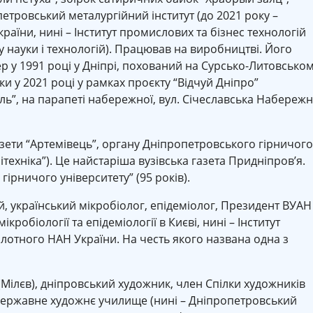
петровський металургійний інститут (до 2021 року –
раїни, нині – Інститут промислових та бізнес технологій
 науки і технологій). Працював на виробництві. Його
ер у 1991 році у Дніпрі, похований на Сурсько-Литовсько
ки у 2021 році у рамках проєкту “Відчуй Дніпро”
ль”, на парапеті набережної, вул. Січеславська Набережн
ти “Артемівець”, органу Дніпропетровського гірничого
ітехніка”). Це найстаріша вузівська газета Придніпров’я.
ірничого університету” (95 років).
 український мікробіолог, епідеміолог, Президент ВУАН
кробіології та епідеміології в Києві, нині – Інститут
Заболотного НАН України. На честь якого названа одна з
Мілєв), дніпровський художник, член Спілки художників
державне художнє училище (нині – Дніпропетровський