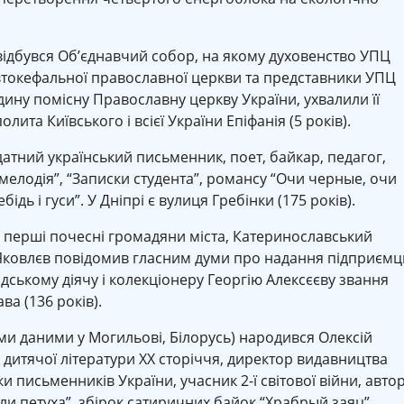
 відбувся Об’єднавчий собор, на якому духовенство УПЦ
автокефальної православної церкви та представники УПЦ
ину помісну Православну церкву України, ухвалили її
лита Київського і всієї України Епіфанія (5 років).
атний український письменник, поет, байкар, педагог,
 мелодія”, “Записки студента”, романсу “Очи черные, очи
ідь і гуси”. У Дніпрі є вулиця Гребінки (175 років).
я перші почесні громадяни міста, Катеринославський
н Яковлєв повідомив гласним думи про надання підприєм
ському діячу і колекціонеру Георгію Алексєєву звання
а (136 років).
ми даними у Могильові, Білорусь) народився Олексій
 дитячої літератури XX сторіччя, директор видавництва
ки письменників України, учасник 2-ї світової війни, авто
или петуха”, збірок сатиричних байок “Храбрый заяц”,