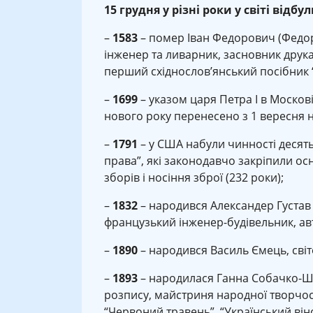
15 грудня у різні роки у світі відбул
–
1583
– помер Іван Федорович (Федоро
інженер та ливарник, засновник друкар
перший східнослов’янський посібник “
–
1699
– указом царя Петра I в Москові
нового року перенесено з 1 вересня на
–
1791
– у США набули чинності десять
права”, які законодавчо закріпили осн
зборів і носіння зброї (232 роки);
–
1832
– народився Александер Густав 
французький інженер-будівельник, авт
–
1890
– народився Василь Ємець, світо
–
1893
– народилася Ганна Собачко-Шо
розпису, майстриня народної творчост
“Червоний травень”, “Український вінок