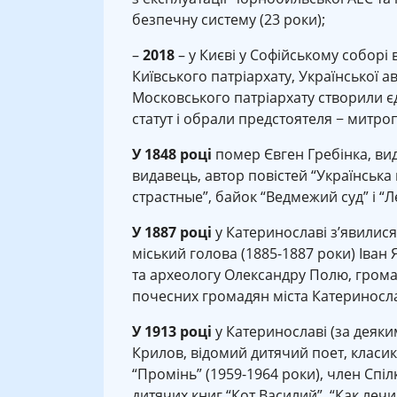
безпечну систему (23 роки);
–
2018
– у Києві у Софійському соборі
Київського патріархату, Української 
Московського патріархату створили єд
статут і обрали предстоятеля − митропо
У 1848 році
помер Євген Гребінка, вид
видавець, автор повістей “Українська
страстные”, байок “Ведмежий суд” і “Леб
У 1887 році
у Катеринославі з’явилис
міський голова (1885-1887 роки) Іва
та археологу Олександру Полю, громад
почесних громадян міста Катеринослав
У 1913 році
у Катеринославі (за деяки
Крилов, відомий дитячий поет, класик
“Промінь” (1959-1964 роки), член Спіл
дитячих книг “Кот Василий”, “Как леч