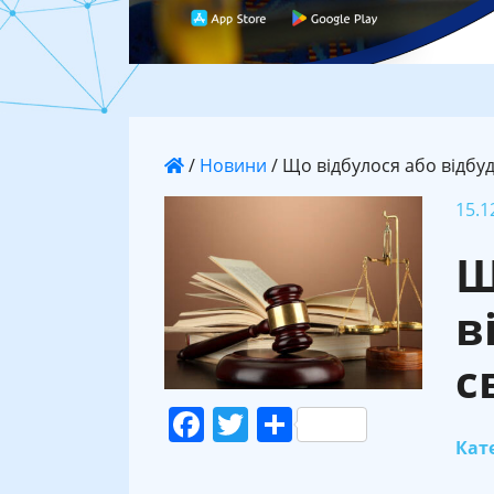
/
Новини
/
Що відбулося або відбуде
15.1
Щ
в
с
Facebook
Twitter
Поділитися
Кате