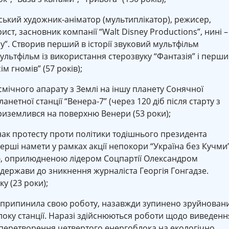
ський художник-аніматор (мультиплікатор), режисер,
ст, засновник компанії “Walt Disney Productions”, нині –
y”. Створив перший в історії звуковий мультфільм
ультфільм із використання стерозвуку “Фантазія” і перш
м гномів” (57 років);
мічного апарату з Землі на іншу планету Сонячної
нетної станції “Венера-7” (через 120 діб після старту з
риземлився на поверхню Венери (53 роки);
нак протесту проти політики тодішнього президента
рші намети у рамках акції непокори “Україна без Кучми”
ю, оприлюдненою лідером Соцпартії Олександром
 держави до зникнення журналіста Георгія Гонгадзе.
у (23 роки);
 припинила свою роботу, назавжди зупинено зруйнован
локу станції. Наразі здійснюються роботи щодо виведенн
а перетворення четвертого енергоблока на екологічно