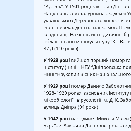
“Ручеек”. У 1941 році закінчив Дніпро
Національна металургійна академія Ук
українського Державного університету
вірші перекладені на кілька мов. Пом
кладовищі. На честь його дитячої збір
облаштовано мініскульптуру “Кіт Васи
37 Д (110 років).
У 1928 році
вийшов перший номер газе
інституту (нині – НТУ “Дніпровська пол
Нині “Науковий Вісник Національного г
У 1929 році
помер Данило Заболотний,
1928–1929 роках, засновник Інституту мі
мікробіології і вірусології ім. Д. К. 
вулиць Дніпра (94 роки).
У 1947 році
народився Микола Мілев (
України. Закінчив Дніпропетровське 