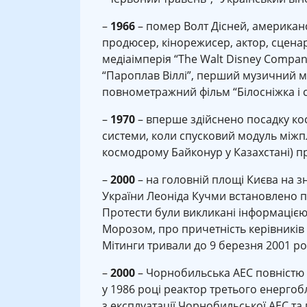
–
1966
– помер Волт Дісней, американ
продюсер, кінорежисер, актор, сценари
медіаімперія “The Walt Disney Compan
“Пароплав Віллі”, перший музичний м
повнометражний фільм “Білосніжка і сі
–
1970
– вперше здійснено посадку кос
системи, коли спусковий модуль міжпла
космодрому Байконур у Казахстані) п
–
2000
– на головній площі Києва на з
України Леоніда Кучми встановлено пе
Протести були викликані інформаціє
Морозом, про причетність керівників
Мітинги тривали до 9 березня 2001 рок
–
2000
– Чорнобильська АЕС повністю
у 1986 році реактор третього енергоб
з експлуатації Чорнобильської АЕС т