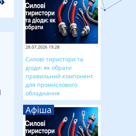
28.07.2026 19:28
Силові тиристори та
діоди: як обрати
правильний компонент
для промислового
а
обладнання
Афіша