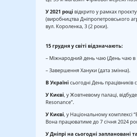
У 2021 році
відкрито у рамках проєкту
(виробництва Дніпропетровського агр
вул. Короленка, 3 (2 роки).
15 грудня у світі відзначають:
– Міжнародний день чаю (День чаю в 
– Завершення Хануки (дата змінна).
В Україні
сьогодні День працівників с
У Києві
, у Жовтневому палаці, відбуд
Resonance”.
У Києві
, у Національному комплексі “
Вона працюватиме до 7 січня 2024 ро
У Дніпрі на сьогодні заплановані та