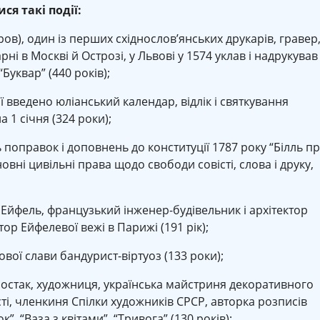
ися такі події:
в), один із перших східнослов’янських друкарів, гравер
ні в Москві й Острозі, у Львові у 1574 уклав і надрукував
Буквар” (440 років);
ї введено юліанський календар, відлік і святкування
 1 січня (324 роки);
 поправок і доповнень до конституції 1787 року “Білль п
овні цивільні права щодо свободи совісті, слова і друку,
Ейфель, французький інженер-будівельник і архітектор
ор Ейфелевої вежі в Парижі (191 рік);
вої слави бандурист-віртуоз (133 роки);
стак, художниця, українська майстриня декоративного
і, членкиня Спілки художників СРСР, авторка розписів
”, “Ваза з квітами”, “Тривога” (130 років);