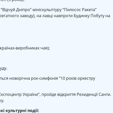
 “Відчуй Дніпро” мініскульптуру “Пилосос Ракета”
егатного заводу), на лавці навпроти Будинку Побуту на
країнах-виробниках чая);
уду.
еться новорічна рок-симфонія “10 років оркестру
Експоцентр України”, пройде відкриття Резиденції Санти.
ку.
кі культурні події: