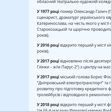
обласний театрально-художній коледж).
У 1977 році
помер Олександр Галич (Гі
сценарист, драматург українського є
Катеринослава, на честь якого у місті
Старокозацькій та щорічно проводить
років).
У 2016 році
відкрито перший у місті кі
років).
У 2017 році
відновлено після десятир
Глінки – ж/м Парус-2”) з центру на ма
У 2017 році
міський голова Борис Філ
“Дніпровський електротранспорт” та 
розвитку про підготовку кредитного ф
тролейбусів і відповідного ремонтног
У 2018 році
відкрито перший у місті 
Це 55-й магазин Фірмової мережі Rosh