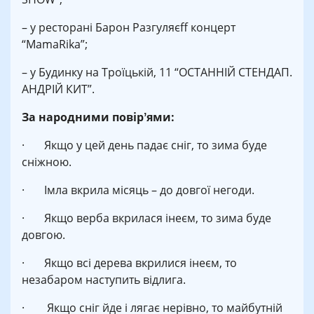
– у ресторані Барон Paзгуляєff концерт
“MamaRika”;
– у Будинку на Троїцькій, 11 “ОСТАННІЙ СТЕНДАП.
АНДРІЙ КИТ”.
За народними повірʼями:
· Якщо у цей день падає сніг, то зима буде
сніжною.
· Імла вкрила місяць – до довгої негоди.
· Якщо верба вкрилася інеєм, то зима буде
довгою.
· Якщо всі дерева вкрилися інеєм, то
незабаром наступить відлига.
· Якщо сніг йде і лягає нерівно, то майбутній