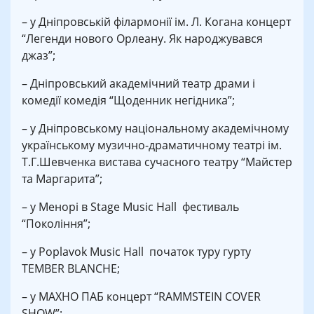
– у Дніпровській філармонії ім. Л. Когана концерт
“Легенди нового Орлеану. Як народжувався
джаз”;
– Дніпровський академічний театр драми і
комедії комедія “Щоденник негідника”;
– у Дніпровському національному академічному
українському музично-драматичному театрі ім.
Т.Г.Шевченка вистава сучасного театру “Майстер
та Маргарита”;
– у Менорі в Stage Music Hall фестиваль
“Покоління”;
– у Poplavok Music Hall початок туру гурту
TEMBER BLANCHE;
– у МАХНО ПАБ концерт “RAMMSTEIN COVER
SHOW”;