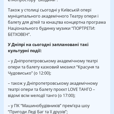
Також у столиці сьогодні у Київській опері
муніципального академічного Театру опери і
балету для дітей та юнацтва концертна програма
Національного будинку музики “ПОРТРЕТИ:
БЕТХОВЕН”.
У Дніпрі на сьогодні заплановані такі
культурні події:
– у Дніпропетровському академічному театрі
опери та балету казковий мюзикл “Красуня та
Чудовисько” (о 12:00);
– також у Дніпропетровському академічному
театрі опери та балету проєкт LOVE ТАНГО –
відомі всім мелодії танго (о 17:00);
– у ПК “Машинобудівників” прем’єра шоу
“Пригоди Леді Баг та її друзів”;