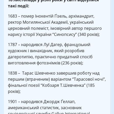
такі події:
1683 – помер Інокентій Ґізель, архімандрит,
ректор Могилянської Академії, український
церковний полеміст, імовірний автор першого
нарису історії України “Синопсису” (340 років);
1787 – народився Луї Дагер, французький
художник і винахідник, який розробив
дагеротипію, практично придатний спосіб
виготовлення фотознімків (236 років);
1838 – Тарас Шевченко завершив роботу над
першим (втраченим) варіантом “Тарасової ночі”,
фінальної поезії “Кобзаря Т.Шевченка” (185
років);
1901 – народився Джордж Ґеллап,
американський статистик, засновник
соціологічної служби Gallup International