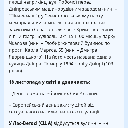
площі наприкінці вул. Робочої перед
Дніпровським машинобудівним заводом (нині –
“Південмаш”); у Севастопольському парку
меморіальний комплекс пам’яті похованих
захисників Севастополя часів Кримської війни;
літній театр “Будівельник” на 1100 місць у парку
Чкалова (нині – Глоби); житловий будинок по
просп. Карла Маркса, 55 (нині – Дмитра
Яворницького). На його честь названа одна з
вулиць Дніпра. Помер у 1994 році у Дніпрі (109
років).
18 листопада у світі відзначають:
– День сержанта Збройних Сил України.
– Європейський день захисту дітей від
сексуального насильства та експлуатації.
У Лас-Вегасі (США)
відбудуться вуличні нічні