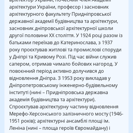
архітектури України, професор і засновник
архітектурного факультету Придніпровської
державної академії будівництва та архітектури,
засновник дніпровської архітектурної школи
другої половини XX століття. У 1924 році разом із
батьками переїхав до Катеринослава, з 1937
року проєктував житлові та промислові споруди
у Дніпрі та Кривому Розі. Під час війни служив
сапером, отримав чимало бойових нагород. У
повоєнний період активно долучився до
відновлення Дніпра. З 1953 року викладав у
Дніпропетровському інженерно-будівельному
інституті (нині – Придніпровська державна
академія будівництва та архітектури).
Спроєктував архітектурну частину відновлення
Мерефо-Херсонського залізничного мосту (1946-
1951 років); архітектурні ансамблі площі ім.
Леніна (нині – площа героїв Євромайдану) і