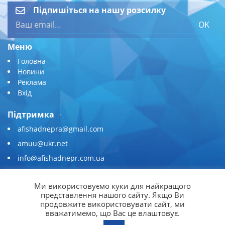
Підпишіться на нашу розсилку
OK
Меню
Головна
Новини
Реклама
Вхід
Підтримка
afishadnepra@gmail.com
amuu@ukr.net
info@afishadnepr.com.ua
+380 (67) 567-45-51
Ми використовуємо куки для найкращого
Приєднуйтесь
представлення нашого сайту. Якщо Ви
продовжите використовувати сайт, ми
вважатимемо, що Вас це влаштовує.