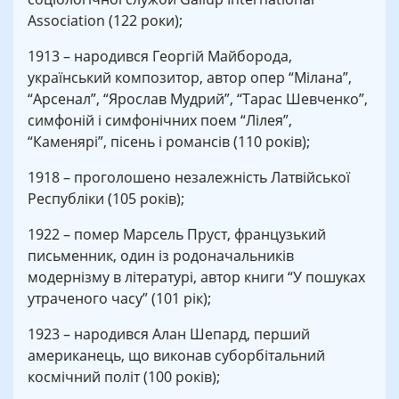
Association (122 роки);
1913 – народився Георгій Майборода,
український композитор, автор опер “Мілана”,
“Арсенал”, “Ярослав Мудрий”, “Тарас Шевченко”,
симфоній і симфонічних поем “Лілея”,
“Каменярі”, пісень і романсів (110 років);
1918 – проголошено незалежність Латвійської
Республіки (105 років);
1922 – помер Марсель Пруст, французький
письменник, один із родоначальників
модернізму в літературі, автор книги “У пошуках
утраченого часу” (101 рік);
1923 – народився Алан Шепард, перший
американець, що виконав суборбітальний
космічний політ (100 років);