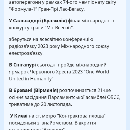
автоперегони у рамках 74-ого чемпіонату світу
“Формула-1” Гран-Прі Лас-Вегасу.
У Сальвадорі (Бразилія)
фінал міжнародного
конкурсу краси “Міс Всесвіт”.
зберуться на всесвітню конференцію
радіозв’язку 2023 року Міжнародного союзу
електрозв’язку.
В Сінгапурі
сьогодні пройде міжнародний
ярмарок Червоного Хреста 2023 “One World
United in Humanity”.
В Єревані (Вірменія)
розпочинається 21-ше
осіннє засідання Парламентської асамблеї ОБСЄ,
триватиме до 20 листопада.
У Києві
на ст. метро “Контрактова площа”
посиденьки зі знайомством. Відкриття
етнопростору “Входини”.