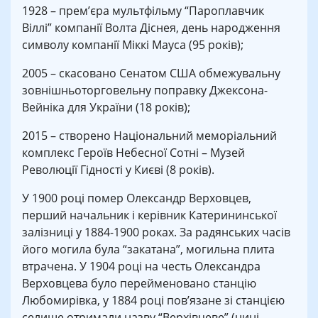
1928 – прем’єра мультфільму “Пароплавчик
Віллі” компанії Волта Діснея, день народження
символу компанії Міккі Мауса (95 років);
2005 – скасовано Сенатом США обмежувальну
зовнішньоторговельну поправку Джексона-
Вейніка для України (18 років);
2015 – створено Національний меморіальний
комплекс Героїв Небесної Сотні – Музей
Революції Гідності у Києві (8 років).
У 1900 році помер Олександр Верховцев,
перший начальник і керівник Катерининської
залізниці у 1884-1900 роках. За радянських часів
його могила була “закатана”, могильна плита
втрачена. У 1904 році на честь Олександра
Верховцева було перейменовано станцію
Любомирівка, у 1884 році пов’язане зі станцією
селище отримали назву “Верхівцеве” (нині –