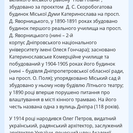
збудовано за проєктом Д. С. Скоробогатова
будинок Міської Думи Катеринослава на просп.
Д. Яворницького, у 1890-1891 роках збудовано
будинок першого реального училища на просп.
Д. Яворницького (нині – 2-й
корпус Дніпровського національного
університету імені Олеся Гончара); засновано
Катеринославське Комерційне училище та
побудований у 1904-1905 роках його будинок
(нині – будівля Дніпропетровської обласної ради,
на просп. О. Поля); упорядковано Міський сад й
збудовано у ньому нову будівлю Літнього театру;
у 1890 році вперше порушено питання про
влаштування в місті кінного трамваю. На його
честь названа одна з вулиць Дніпра (118 років).
У 1914 році народився Олег Петров, видатний
український, радянський архітектор, заслужений
архітектор України, почесний член Академії