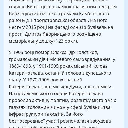
селище Верхівцеве є адміністративним центром
Верхівцівської міської громади Кам’янського
району Дніпропетровської області). На його
честь у 2015 році на фасаді однієї з будівель на
просп. Дмитра Яворницького розміщено
меморіальну дошку (123 роки).
У 1905 році помер Олександр Толстіков,
громадський діяч місцевого самоврядування, у
1889-1893, у 1901-1905 роках міський голова
Катеринослава, останній голова з купецького
стану. У 1870-1905 роках гласний
Катеринославської міської Думи, член комісій.
На посаді міського голови Катеринослава
проводив активну політику розвитку міста в усіх
галузях, головним чином у сфері будівництва,
інфраструктури та освіти. За його
безпосередньої участі розпочалася забудова
великого міського району “Нові Плани”,