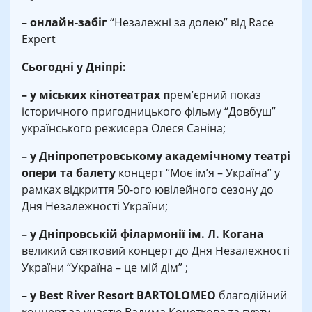
–
онлайн-забіг
“Незалежні за долею” від Race
Expert
Сьогодні у Дніпрі:
– у міських кінотеатрах п
рем’єрний показ
історичного пригодницького фільму “Довбуш”
українського режисера Олеся Саніна;
– у Дніпропетровському академічному театрі
опери та балету
концерт “Моє ім’я – Україна” у
рамках відкриття 50-ого ювілейного сезону до
Дня Незалежності України;
– у Дніпровській філармонії ім. Л. Когана
великий святковий концерт до Дня Незалежності
України “Україна – це мій дім” ;
– у Best River Resort BARTOLOMEO
благодійний