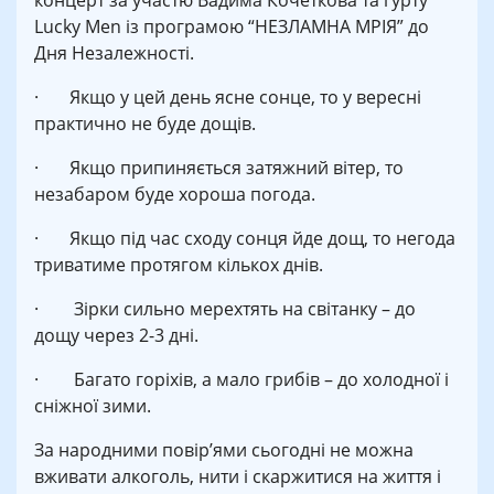
концерт за участю Вадима Кочеткова та гурту
Lucky Men із програмою “НЕЗЛАМНА МРІЯ” до
Дня Незалежності.
· Якщо у цей день ясне сонце, то у вересні
практично не буде дощів.
· Якщо припиняється затяжний вітер, то
незабаром буде хороша погода.
· Якщо під час сходу сонця йде дощ, то негода
триватиме протягом кількох днів.
· Зірки сильно мерехтять на світанку – до
дощу через 2-3 дні.
· Багато горіхів, а мало грибів – до холодної і
сніжної зими.
За народними повір’ями сьогодні не можна
вживати алкоголь, нити і скаржитися на життя і