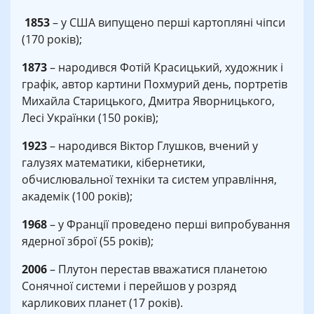
1853
– у США випущено перші картопляні чіпси
(170 років);
1873
– народився Фотій Красицький, художник і
графік, автор картини Похмурий день, портретів
Михайла Старицького, Дмитра Яворницького,
Лесі Українки (150 років);
1923
– народився Віктор Глушков, вчений у
галузях математики, кібернетики,
обчислювальної техніки та систем управління,
академік (100 років);
1968
– у Франції проведено перші випробування
ядерної зброї (55 років);
2006
– Плутон перестав вважатися планетою
Сонячної системи і перейшов у розряд
карликових планет (17 років).