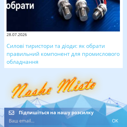
28.07.2026
Силові тиристори та діоди: як обрати
правильний компонент для промислового
обладнання
Підпишіться на нашу розсилку
OK