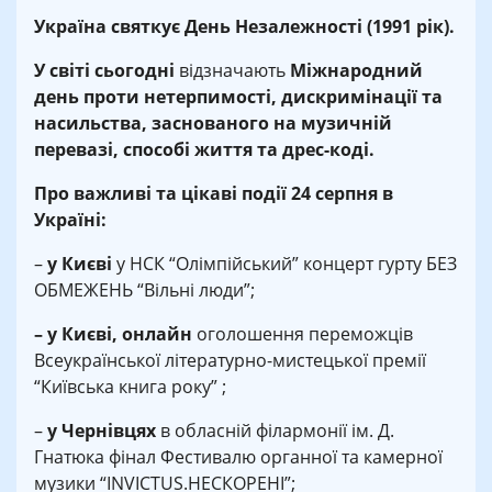
Україна святкує День Незалежності (1991 рік).
У світі сьогодні
відзначають
Міжнародний
день проти нетерпимості, дискримінації та
насильства, заснованого на музичній
перевазі, способі життя та дрес-коді.
Про важливі та цікаві події 24 серпня в
Україні:
–
у Києві
у НСК “Олімпійський” концерт гурту БЕЗ
ОБМЕЖЕНЬ “Вільні люди”;
– у Києві, онлайн
оголошення переможців
Всеукраїнської літературно-мистецької премії
“Київська книга року” ;
–
у Чернівцях
в обласній філармонії ім. Д.
Гнатюка фінал Фестивалю органної та камерної
музики “INVICTUS.НЕСКОРЕНІ”;