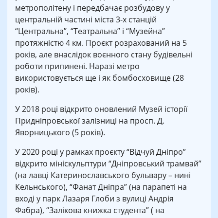
метрополітену і передбачає розбудову у
центральній частині міста 3-х станцій
“Центральна”, “Театральна” і “Музейна”
протяжністю 4 км. Проєкт розрахований на 5
років, але внаслідок воєнного стану будівельні
роботи припинені. Наразі метро
використовується ще і як бомбосховище (28
років).
У 2018 році відкрито оновлений Музей історії
Придніпровської залізниці на просп. Д.
Яворницького (5 років).
У 2020 році у рамках проєкту “Відчуй Дніпро”
відкрито мініскульптури “Дніпровський трамвай”
(на лавці Катеринославського бульвару – нині
Кельнського), “Фанат Дніпра” (на парапеті на
вході у парк Лазаря Глоби з вулиці Андрія
Фабра), “Залікова книжка студента” ( на