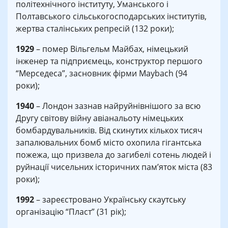
політехнічного інституту, Уманського і
Полтавського сільськогосподарських інститутів,
жертва сталінських репресій (132 роки);
1929
– помер Вільгельм Майбах, німецький
інженер та підприємець, конструктор першого
“Мерседеса”, засновник фірми Maybach (94
роки);
1940
– Лондон зазнав найруйнівнішого за всю
Другу світову війну авіанальоту німецьких
бомбардувальників. Від скинутих кількох тисяч
запалювальних бомб місто охопила гігантська
пожежа, що призвела до загибелі сотень людей і
руйнації чисельних історичних пам’яток міста (83
роки);
1992
– зареєстровано Українську скаутську
організацію “Пласт” (31 рік);