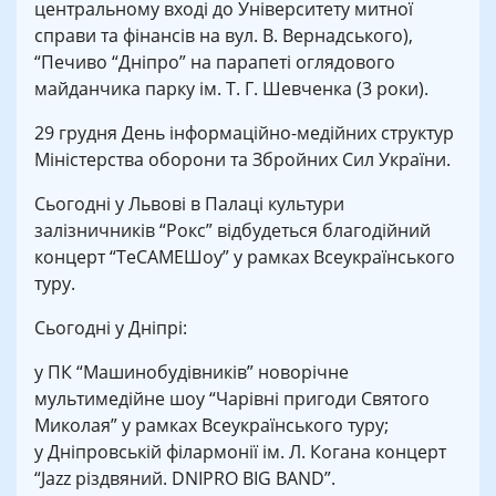
центральному вході до Університету митної
справи та фінансів на вул. В. Вернадського),
“Печиво “Дніпро” на парапеті оглядового
майданчика парку ім. Т. Г. Шевченка (3 роки).
29 грудня День інформаційно-медійних структур
Міністерства оборони та Збройних Сил України.
Сьогодні у Львові в Палаці культури
залізничників “Рокс” відбудеться благодійний
концерт “ТеСАМЕШоу” у рамках Всеукраїнського
туру.
Сьогодні у Дніпрі:
у ПК “Машинобудівників” новорічне
мультимедійне шоу “Чарівні пригоди Святого
Миколая” у рамках Всеукраїнського туру;
у Дніпровській філармонії ім. Л. Когана концерт
“Jazz різдвяний. DNIPRO BIG BAND”.