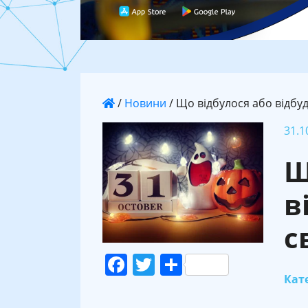
/
Новини
/
Що відбулося або відбуде
31.1
Щ
в
с
Facebook
Twitter
Поділитися
Кате