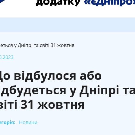
ться у Дніпрі та світі 31 жовтня
0.2023
о відбулося або
ідбудеться у Дніпрі т
віті 31 жовтня
горія:
Новини