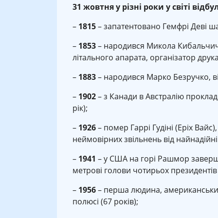
31 жовтня у різні роки у світі відбул
–
1815
– запатентовано Гемфрі Деві ша
–
1853
– народився Микола Кибальчич,
літального апарата, організатор друка
–
1883
– народився Марко Безручко, ві
–
1902
– з Канади в Австралію прокла
рік);
–
1926
– помер Гаррі Гудіні (Еріх Вайс
неймовірних звільнень від найнадійніши
–
1941
– у США на горі Рашмор заверш
метрові голови чотирьох президентів 
–
1956
– перша людина, американський
полюсі (67 років);