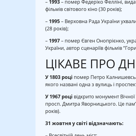
–
1993
– помер Федеріко Фелліні, вида
фільмів світового кіно (30 років);
–
1995
– Верховна Рада України ухвал
(28 років);
–
1997
– помер Євген Онопрієнко, укра
України, автор сценаріїв фільмів “Гори, 
ЦІКАВЕ ПРО Д
У 1803 році
помер Петро Калнишевськи
якого названі одна з вулиць і проспект
У 1967 році
відкрито монумент Вічної 
просп. Дмитра Яворницького. Це пам
років).
31 жовтня у світі відзначають:
– Всесвітній день міст;