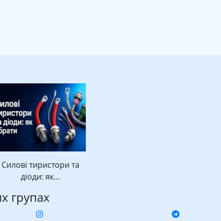
Силові тиристори та
діоди: як…
их групах