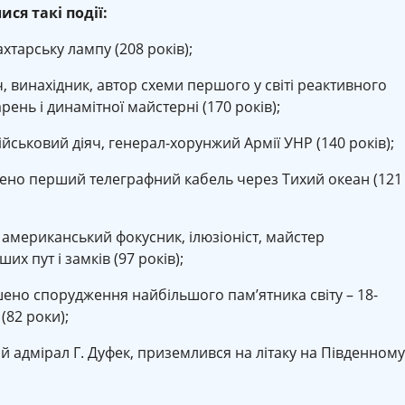
ися такі події:
хтарську лампу (208 років);
 винахідник, автор схеми першого у світі реактивного
рень і динамітної майстерні (170 років);
йськовий діяч, генерал-хорунжий Армії УНР (140 років);
дено перший телеграфний кабель через Тихий океан (121
), американський фокусник, ілюзіоніст, майстер
х пут і замків (97 років);
ено спорудження найбільшого пам’ятника світу – 18-
(82 роки);
 адмірал Г. Дуфек, приземлився на літаку на Південному