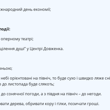
жнародний день економії;
події:
 оперному театрі;
цілення душі” у Центрі Довженка.
ізньою;
небі орієнтовані на північ, то буде сухо і швидко ляже сні
о до листопада буде слякоть;
 до сонячної погоди, а з півдня на північ – до негоди.
вати дерева, обривати кору і гілки, позичати гроші.