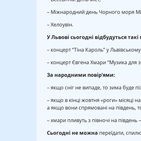
– Міжнародний день Чорного моря Мі
– Хелоувін.
У Львові сьогодні відбудуться такі 
– концерт “Тіна Кароль” у Львівському
– концерт Євгена Хмари “Музика для з
За народними повір’ями:
– якщо сніг не випаде, то зима буде п
– якщо в кінці жовтня «роги» місяці на 
а якщо вони спрямовані на південь, т
– хмари пливуть з півночі на південь –
Сьогодні не можна
переїдати, спилю