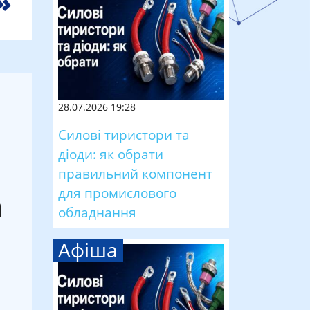
28.07.2026 19:28
Силові тиристори та
діоди: як обрати
правильний компонент
для промислового
а
обладнання
Афіша