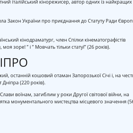
тний італійський кінорежисер, автор одних із найкращих
ила Закон України про приєднання до Статуту Ради Євро
їнський кінодраматург, член Спілки кінематографістів
моя зоре! ” і ” Мовчать тільки статуї” (26 років).
НІПРО
й, останній кошовий отаман Запорозької Січі і, на чест
 Дніпра (220 років).
Слави воїнам, загиблим у роки Другої світової війни, на
’ятка монументального мистецтва місцевого значення (5