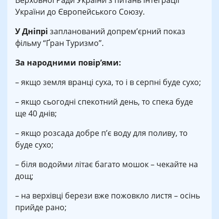
Верховної Ради України з питань інтеграції
України до Європейського Союзу.
У Дніпрі
запланований допрем’єрний показ
фільму “Ґран Туризмо”.
За народними повір’ями:
– якщо земля вранці суха, то і в серпні буде сухо;
– якщо сьогодні спекотний день, то спека буде
ще 40 днів;
– якщо розсада добре п’є воду для поливу, то
буде сухо;
– біля водойми літає багато мошок – чекайте на
дощ;
– на верхівці берези вже пожовкло листя – осінь
прийде рано;