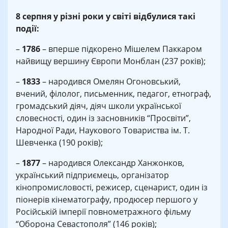
8 серпня у різні роки у світі відбулися такі
події:
–
1786
– вперше підкорено Мішелем Паккаром
найвищу вершину Європи Монблан (237 років);
–
1833
– народився Омелян Огоновський,
вчений, філолог, письменник, педагог, етнограф,
громадський діяч, діяч школи української
словесності, один із засновників “Просвіти”,
Народної Ради, Наукового Товариства ім. Т.
Шевченка (190 років);
–
1877
– народився Олександр Ханжонков,
український підприємець, організатор
кінопромисловості, режисер, сценарист, один із
піонерів кінематографу, продюсер першого у
Російській імперії повнометражного фільму
“Оборона Севастополя” (146 років);