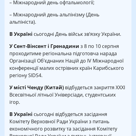
– Міжнародний день офтальмології;
– Міжнародний день альпінізму (День
альпініста).
В Україні
сьогодні День військ зв’язку України.
У Сент-Вінсент і Гренадини
з 8 по 10 серпня
проходитиме регіональна підготовча нарада
Організації Об’єднаних Націй до IV Міжнародної
конференції малих острівних країн Карибського
регіону SIDS4.
У місті Ченду (Китай)
відбудеться закриття XXXI
Всесвітньої літньої Універсіади, студентських
ігор.
В Україні
сьогодні відбудеться засідання
Комітету Верховної Ради України з питань
економічного розвитку та засідання Комітету