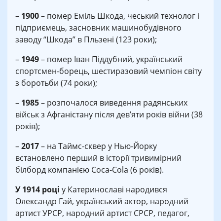
–
1900
– помер Еміль Шкода, чеський технолог і
підприємець, засновник машинобудівного
заводу “Шкода” в Пльзені (123 роки);
–
1949
– помер Іван Піддубний, український
спортсмен-борець, шестиразовий чемпіон світу
з боротьби (74 роки);
–
1985
– розпочалося виведення радянських
військ з Афганістану після дев’яти років війни (38
років);
–
2017
– на Таймс-сквер у Нью-Йорку
встановлено перший в історії тривимірний
білборд компанією Coca-Cola (6 років).
У 1914 році
у Катеринославі народився
Олександр Гай, український актор, народний
артист УРСР, народний артист СРСР, педагог,