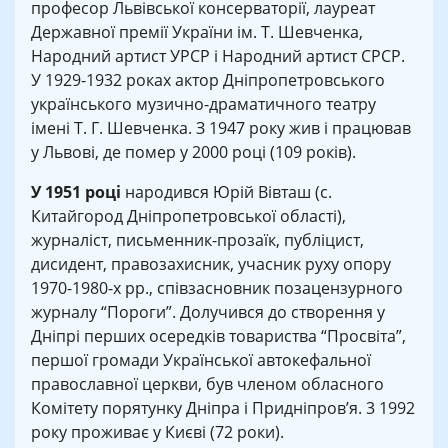
професор Львівської консерваторії, лауреат
Державної премії України ім. Т. Шевченка,
Народний артист УРСР і Народний артист СРСР.
У 1929-1932 роках актор Дніпропетровського
українського музично-драматичного театру
імені Т. Г. Шевченка. З 1947 року жив і працював
у Львові, де помер у 2000 році (109 років).
У 1951 році
народився Юрій Вівташ (с.
Китайгород Дніпропетровської області),
журналіст, письменник-прозаїк, публіцист,
дисидент, правозахисник, учасник руху опору
1970-1980-х рр., співзасновник позацензурного
журналу “Пороги”. Долучився до створення у
Дніпрі перших осередків товариства “Просвіта”,
першої громади Української автокефальної
православної церкви, був членом обласного
Комітету порятунку Дніпра і Придніпров’я. 3 1992
року проживає у Києві (72 роки).