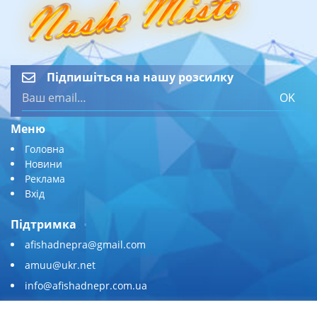
Підпишіться на нашу розсилку
OK
Меню
Головна
Новини
Реклама
Вхід
Підтримка
afishadnepra@gmail.com
amuu@ukr.net
info@afishadnepr.com.ua
+380 (67) 567-45-51