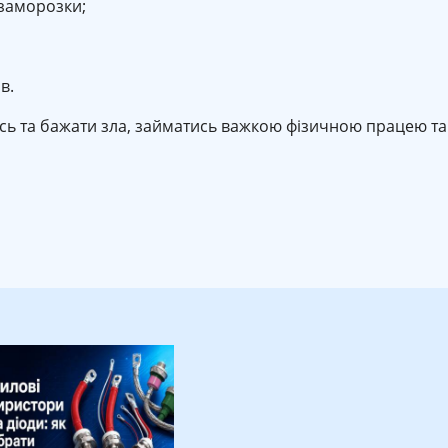
 заморозки;
в.
сь та бажати зла, займатись важкою фізичною працею та