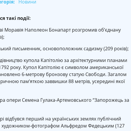
горія:
Новини
ся такі події:
тві Моравія Наполеон Бонапарт розгромив об’єднану
);
зький письменник, основоположник садизму (209 років);
дівництво купола Капітолію за архітектурними планами
1792 року. Купол Капітолію є символом американської
становлено 6-метрову бронзову статую Cвободи. Загалом
оричною пам’яткою заввишки 88 метрів, усередині якої
’єра опери Семена Гулака-Артемовського “Запорожець за
рі відбувся перший на українських землях публічний
им художником-фотографом Альфредом Федецьким (127