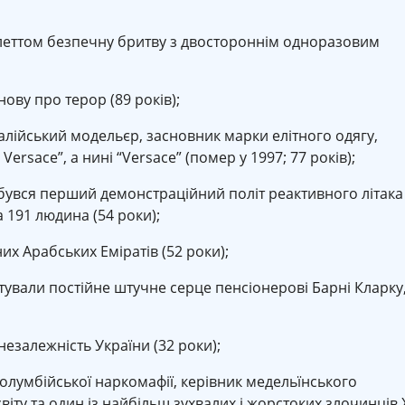
леттом безпечну бритву з двостороннім одноразовим
ову про терор (89 років);
алійський модельєр, засновник марки елітного одягу,
 Versace”, а нині “Versace” (помер у 1997; 77 років);
дбувся перший демонстраційний політ реактивного літака
 191 людина (54 роки);
х Арабських Еміратів (52 роки);
ували постійне штучне серце пенсіонерові Барні Кларку,
езалежність України (32 роки);
олумбійської наркомафії, керівник медельїнського
віту та один із найбільш зухвалих і жорстоких злочинців 