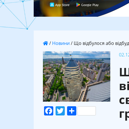
/
Новини
/
Що відбулося або відбуде
02.1
Щ
в
с
Facebook
Twitter
Поділитися
г