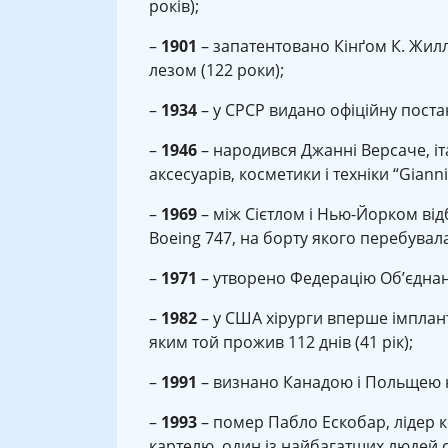
років);
–
1901
– запатентовано Кінґом К. Жил
лезом (122 роки);
–
1934
– у СРСР видано офіційну постан
–
1946
– народився Джанні Версаче, іт
аксесуарів, косметики і техніки “Gianni
–
1969
– між Сієтлом і Нью-Йорком ві
Boeing 747, на борту якого перебувала
–
1971
– утворено Федерацію Об’єднани
–
1982
– у США хірурги вперше імплант
яким той прожив 112 днів (41 рік);
–
1991
– визнано Канадою і Польщею н
–
1993
– помер Пабло Ескобар, лідер к
картелю, один із найбагатших людей с