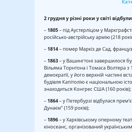
Кате
2 грудня у різні роки у світі відбули
–
1805
– під Аустерліцом у Маркграфс
російсько-австрійську армію (218 років
–
1814
– помер Маркіз де Сад, францу
–
1863
– у Вашингтоні завершилося бу
Вільяма Торнтона і Томаса Волтера з 
демократії, у його верхній частині в
будівля Капітолію є національною іст
знаходиться Конгрес США (160 років);
–
1864
– у Петербурзі відбулася прем
Дунаєм” (159 років);
–
1896
– у Харківському оперному теат
кіносеанс, організований українськ