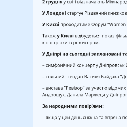
2 грудня
у світі відзначають Міжнаро
У Лондоні
стартує Різдвяний книжко
У Києві
проходитиме Форум “Women Po
Також
у Києві
відбудеться показ філь
кінострічки із режисером.
У Дніпрі на сьогодні заплановані т
– симфонічний концерт у Дніпровській 
– сольний стендап Василя Байдака “Д
– вистава “Ревізор” за участю відомих
Андрощук, Данила Маржеця у Дніпропе
За народними повір’ями:
– якщо у цей день сніжна та вітряна п