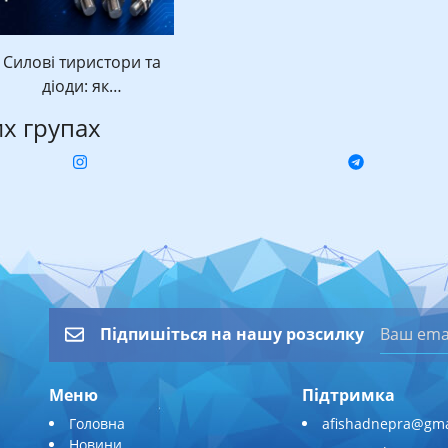
Силові тиристори та
діоди: як…
их групах
Підпишіться на нашу розсилку
Меню
Підтримка
Головна
afishadnepra@gma
Новини