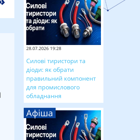
28.07.2026 19:28
Силові тиристори та
діоди: як обрати
правильний компонент
для промислового
а
обладнання
Афіша