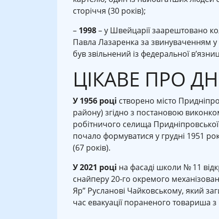
сторіччя (30 років);
–
1998
– у Швейцарії заарештовано кол
Павла Лазаренка за звинуваченням у 
був звільнений із федеральної в’язниц
ЦІКАВЕ ПРО Д
У 1956 році
створено місто Придніпро
району) згідно з постановою виконко
робітничого селища Придніпровської 
почало формуватися у грудні 1951 ро
(67 років).
У 2021 році
на фасаді школи № 11 від
снайперу 20-го окремого механізова
Яр” Русланові Чайковському, який заг
час евакуації пораненого товариша з 