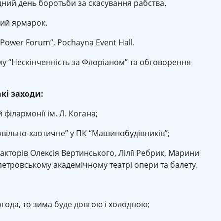
дний день боротьби за скасування рабства.
вий ярмарок.
wer Forum”, Pochayna Event Hall.
му “Нескінченність за Флоріаном” та обговорення
акі заходи:
філармонії ім. Л. Когана;
овільно-хаотичне” у ПК “Машинобудівників”;
 акторів Олексія Вертинського, Лілії Ребрик, Марини
тровському академічному театрі опери та балету.
огода, то зима буде довгою і холодною;