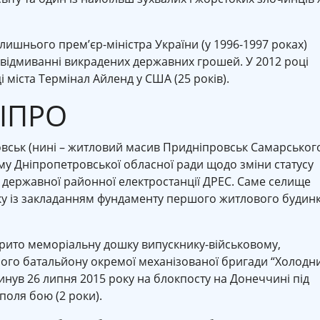
ишнього прем’єр-міністра України (у 1996-1997 роках)
відмиванні викрадених державних грошей. У 2012 році
і міста Термінал Айленд у США (25 років).
НІПРО
вськ (нині – житловий масив Придніпровськ Самарськог
му Дніпропетровської обласної ради щодо зміни статусу
державної районної електростанції ДРЕС. Саме селище
ку із закладанням фундаменту першого житлового будин
крито меморіальну дошку випускнику-військовому,
ного батальйону окремої механізованої бригади “Холодн
инув 26 липня 2015 року на блокпосту на Донеччині під
поля бою (2 роки).