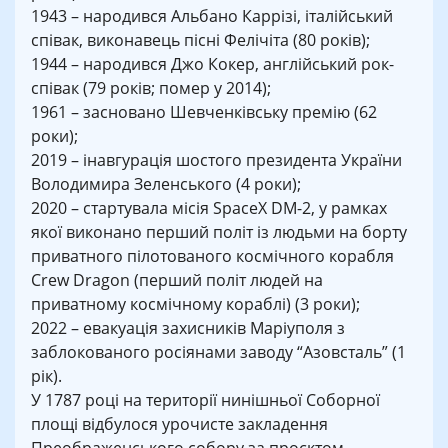
1943 – народився Альбано Каррізі, італійський
співак, виконавець пісні Фелічіта (80 років);
1944 – народився Джо Кокер, англійський рок-
співак (79 років; помер у 2014);
1961 – засновано Шевченківську премію (62
роки);
2019 – інавгурація шостого президента України
Володимира Зеленського (4 роки);
2020 – стартувала місія SpaceX DM-2, у рамках
якої виконано перший політ із людьми на борту
приватного пілотованого космічного корабля
Crew Dragon (перший політ людей на
приватному космічному кораблі) (3 роки);
2022 – евакуація захисників Маріуполя з
заблокованого росіянами заводу “Азовсталь” (1
рік).
У 1787 році на території нинішньої Соборної
площі відбулося урочисте закладення