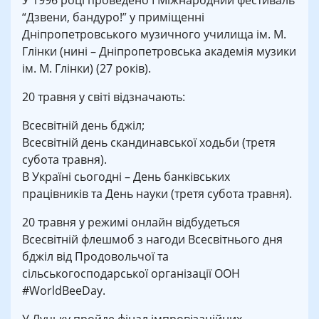
У 1996 році проведено І Міжнародний фестиваль
“Дзвени, бандуро!” у приміщенні
Дніпропетровського музичного училища ім. М.
Глінки (нині – Дніпропетровська академія музики
ім. М. Глінки) (27 років).
20 травня у світі відзначають:
Всесвітній день бджіл;
Всесвітній день скандинавської ходьби (третя
субота травня).
В Україні сьогодні – День банківських
працівників та День науки (третя субота травня).
20 травня у режимі онлайн відбудеться
Всесвітній флешмоб з нагоди Всесвітнього дня
бджіл від Продовольчої та
сільськогосподарської організації ООН
#WorldBeeDay.