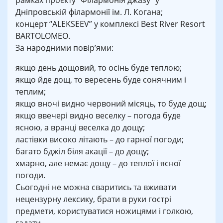
рамках проєкту “Філармонія джазу” у
Дніпровській філармонії ім. Л. Когана;
концерт “ALEKSEEV” у комплексі Best River Resort
BARTOLOMEO.
За народними повір’ями:
якщо день дощовий, то осінь буде теплою;
якщо йде дощ, то вересень буде сонячним і
теплим;
якщо вночі видно червоний місяць, то буде дощ;
якщо ввечері видно веселку – погода буде
ясною, а вранці веселка до дощу;
ластівки високо літають – до гарної погоди;
багато бджіл біля акації – до дощу;
хмарно, але немає дощу – до теплої і ясної
погоди.
Сьогодні не можна сваритись та вживати
нецензурну лексику, брати в руки гострі
предмети, користуватися ножицями і голкою,