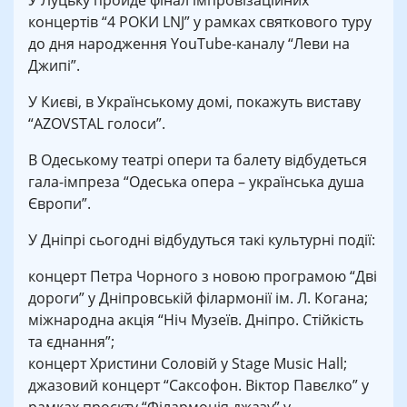
У Луцьку пройде фінал імпровізаційних
концертів “4 РОКИ LNJ” у рамках святкового туру
до дня народження YouTube-каналу “Леви на
Джипі”.
У Києві, в Українському домі, покажуть виставу
“AZOVSTAL голоси”.
В Одеському театрі опери та балету відбудеться
гала-імпреза “Одеська опера – українська душа
Європи”.
У Дніпрі сьогодні відбудуться такі культурні події:
концерт Петра Чорного з новою програмою “Дві
дороги” у Дніпровській філармонії ім. Л. Когана;
міжнародна акція “Ніч Музеїв. Дніпро. Стійкість
та єднання”;
концерт Христини Соловій у Stage Music Hall;
джазовий концерт “Саксофон. Віктор Павєлко” у