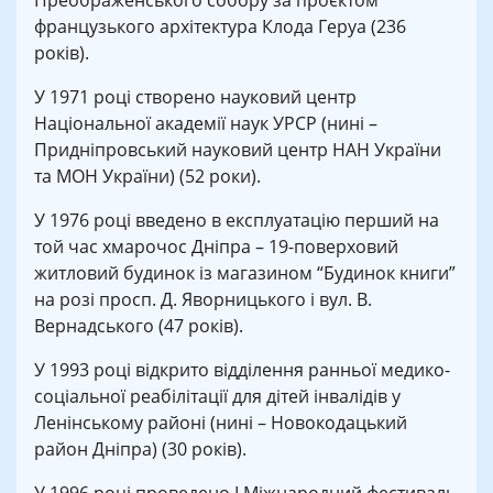
Преображенського собору за проєктом
французького архітектура Клода Геруа (236
років).
У 1971 році створено науковий центр
Національної академії наук УРСР (нині –
Придніпровський науковий центр НАН України
та МОН України) (52 роки).
У 1976 році введено в експлуатацію перший на
той час хмарочос Дніпра – 19-поверховий
житловий будинок із магазином “Будинок книги”
на розі просп. Д. Яворницького і вул. В.
Вернадського (47 років).
У 1993 році відкрито відділення ранньої медико-
соціальної реабілітації для дітей інвалідів у
Ленінському районі (нині – Новокодацький
район Дніпра) (30 років).