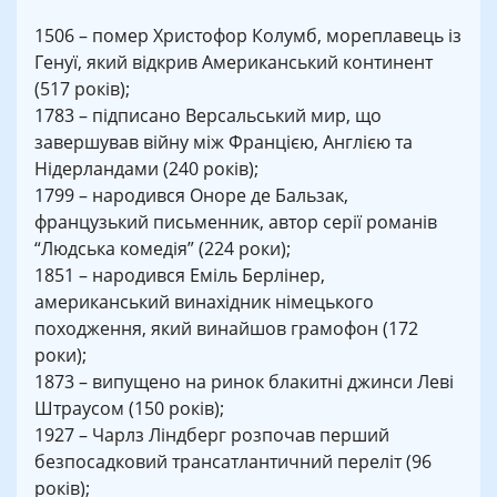
1506 – помер Христофор Колумб, мореплавець із
Генуї, який відкрив Американський континент
(517 років);
1783 – підписано Версальський мир, що
завершував війну між Францією, Англією та
Нідерландами (240 років);
1799 – народився Оноре де Бальзак,
французький письменник, автор серії романів
“Людська комедія” (224 роки);
1851 – народився Еміль Берлінер,
американський винахідник німецького
походження, який винайшов грамофон (172
роки);
1873 – випущено на ринок блакитні джинси Леві
Штраусом (150 років);
1927 – Чарлз Ліндберг розпочав перший
безпосадковий трансатлантичний переліт (96
років);