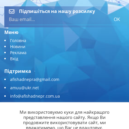
Підпишіться на нашу розсилку
OK
Меню
Головна
Новини
Реклама
Вхід
Підтримка
afishadnepra@gmail.com
amuu@ukr.net
info@afishadnepr.com.ua
+380 (67) 567-45-51
Ми використовуємо куки для найкращого
Приєднуйтесь
представлення нашого сайту. Якщо Ви
продовжите використовувати сайт, ми
вважатимемо, що Вас це влаштовує.