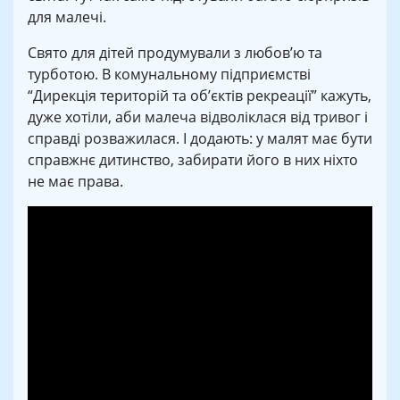
для малечі.
Свято для дітей продумували з любов’ю та
турботою. В комунальному підприємстві
“Дирекція територій та об’єктів рекреації” кажуть,
дуже хотіли, аби малеча відволіклася від тривог і
справді розважилася. І додають: у малят має бути
справжнє дитинство, забирати його в них ніхто
не має права.