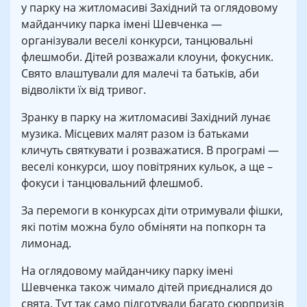
у парку на житломасиві Західний та оглядовому
майданчику парка імені Шевченка —
організували веселі конкурси, танцювальні
флешмоби. Дітей розважали клоуни, фокусник.
Свято влаштували для малечі та батьків, аби
відволікти їх від тривог.
Зранку в парку на житломасиві Західний лунає
музика. Місцевих малят разом із батьками
кличуть святкувати і розважатися. В програмі —
веселі конкурси, шоу повітряних кульок, а ще –
фокуси і танцювальний флешмоб.
За перемоги в конкурсах діти отримували фішки,
які потім можна було обміняти на попкорн та
лимонад.
На оглядовому майданчику парку імені
Шевченка також чимало дітей приєдналися до
свята. Тут так само підготували багато сюрпризів